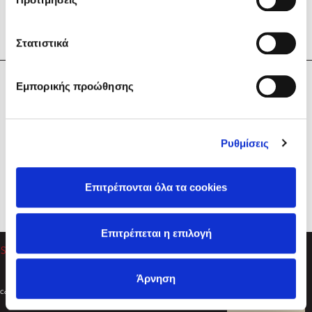
Στατιστικά
Η Εταιρεία
Εμπορικής προώθησης
Sebastian Fitzek
Υπηρεσίες
Playlist
Βοήθεια
Ρυθμίσεις
Επικοινωνία
Ακολουθήστε μας
Επιτρέπονται όλα τα cookies
Στέφανος Ξενάκης
Επιτρέπεται η επιλογή
Το λεξικό της ζωής σου
Άρνηση
Created by
Powered by
Copyright © 2026
dioptra.gr
Φίλτρα