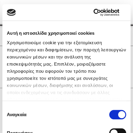
Menu
(0)
Κλείσιμο
Αρχική
|
Οι Συγγραφείς μας
Αυτή η ιστοσελίδα χρησιμοποιεί cookies
Οι Συγγραφείς μας
Χρησιμοποιούμε cookie για την εξατομίκευση
περιεχομένου και διαφημίσεων, την παροχή λειτουργιών
Δημοφιλή Βιβλία
0
Αποτελέσματα
κοινωνικών μέσων και την ανάλυση της
Lidia Branković
επισκεψιμότητάς μας. Επιπλέον, μοιραζόμαστε
A
B
S
Η
Θ
Ο
Φ
πληροφορίες που αφορούν τον τρόπο που
Το ξενοδοχείο των συναισθημάτων
χρησιμοποιείτε τον ιστότοπό μας με συνεργάτες
κοινωνικών μέσων, διαφήμισης και αναλύσεων, οι
οποίοι ενδεχομένως να τις συνδυάσουν με άλλες
Κάνε δώρα στους αγαπημένους σου
πληροφορίες που τους έχετε παραχωρήσει ή τις οποίες
έχουν συλλέξει σε σχέση με την από μέρους σας χρήση
Επιλογή
των υπηρεσιών τους. Αν συνεχίσετε να χρησιμοποιείτε
Αναγκαία
Χάρης Πολίτης
συγκατάθεσης
την ιστοσελίδα μας, συναινείτε στη χρήση των cookies
Καθρέφτης
μας.
ΔΩΡΟΚΑΡΤΑ ΔΙΟΠΤΡΑ
Προτιμήσεις