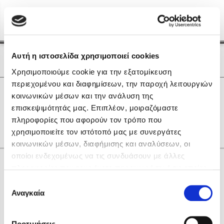
Menu
(0)
Κλείσιμο
Αρχική
|
Οι Συγγραφείς μας
Αυτή η ιστοσελίδα χρησιμοποιεί cookies
Οι Συγγραφείς μας
Χρησιμοποιούμε cookie για την εξατομίκευση
περιεχομένου και διαφημίσεων, την παροχή λειτουργιών
Δημοφιλή Βιβλία
0
Αποτελέσματα
κοινωνικών μέσων και την ανάλυση της
Lidia Branković
επισκεψιμότητάς μας. Επιπλέον, μοιραζόμαστε
A
B
S
Η
Θ
Υ
Φ
πληροφορίες που αφορούν τον τρόπο που
Το ξενοδοχείο των συναισθημάτων
χρησιμοποιείτε τον ιστότοπό μας με συνεργάτες
κοινωνικών μέσων, διαφήμισης και αναλύσεων, οι
οποίοι ενδεχομένως να τις συνδυάσουν με άλλες
Κάνε δώρα στους αγαπημένους σου
πληροφορίες που τους έχετε παραχωρήσει ή τις οποίες
έχουν συλλέξει σε σχέση με την από μέρους σας χρήση
Επιλογή
των υπηρεσιών τους. Αν συνεχίσετε να χρησιμοποιείτε
Αναγκαία
Χάρης Πολίτης
συγκατάθεσης
την ιστοσελίδα μας, συναινείτε στη χρήση των cookies
Καθρέφτης
μας.
ΔΩΡΟΚΑΡΤΑ ΔΙΟΠΤΡΑ
Προτιμήσεις