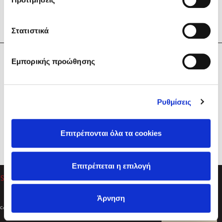
Στατιστικά
Η Εταιρεία
Εμπορικής προώθησης
Sebastian Fitzek
Υπηρεσίες
Playlist
Βοήθεια
Ρυθμίσεις
Επικοινωνία
Ακολουθήστε μας
Επιτρέπονται όλα τα cookies
Στέφανος Ξενάκης
Επιτρέπεται η επιλογή
Το λεξικό της ζωής σου
Άρνηση
Created by
Powered by
Copyright © 2026
dioptra.gr
Φίλτρα