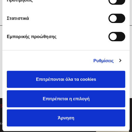
Στατιστικά
Η Εταιρεία
Εμπορικής προώθησης
Sebastian Fitzek
Υπηρεσίες
Playlist
Βοήθεια
Ρυθμίσεις
Επικοινωνία
Ακολουθήστε μας
Επιτρέπονται όλα τα cookies
Στέφανος Ξενάκης
Επιτρέπεται η επιλογή
Το λεξικό της ζωής σου
Άρνηση
Created by
Powered by
Copyright © 2026
dioptra.gr
Φίλτρα