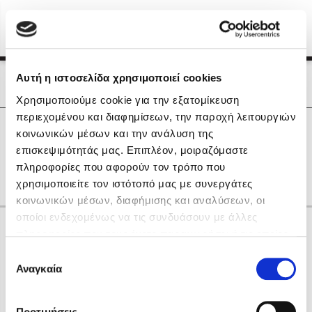
Menu
(0)
Κλείσιμο
Αρχική
|
Οι Συγγραφείς μας
Αυτή η ιστοσελίδα χρησιμοποιεί cookies
Οι Συγγραφείς μας
Χρησιμοποιούμε cookie για την εξατομίκευση
περιεχομένου και διαφημίσεων, την παροχή λειτουργιών
Δημοφιλή Βιβλία
0
Αποτελέσματα
κοινωνικών μέσων και την ανάλυση της
Lidia Branković
επισκεψιμότητάς μας. Επιπλέον, μοιραζόμαστε
A
F
J
T
Z
Δ
Η
πληροφορίες που αφορούν τον τρόπο που
Το ξενοδοχείο των συναισθημάτων
χρησιμοποιείτε τον ιστότοπό μας με συνεργάτες
κοινωνικών μέσων, διαφήμισης και αναλύσεων, οι
οποίοι ενδεχομένως να τις συνδυάσουν με άλλες
Κάνε δώρα στους αγαπημένους σου
πληροφορίες που τους έχετε παραχωρήσει ή τις οποίες
έχουν συλλέξει σε σχέση με την από μέρους σας χρήση
Επιλογή
των υπηρεσιών τους. Αν συνεχίσετε να χρησιμοποιείτε
Αναγκαία
Χάρης Πολίτης
συγκατάθεσης
την ιστοσελίδα μας, συναινείτε στη χρήση των cookies
Καθρέφτης
μας.
ΔΩΡΟΚΑΡΤΑ ΔΙΟΠΤΡΑ
Προτιμήσεις