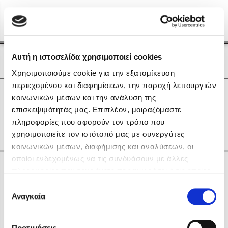
Menu
(0)
Κλείσιμο
Αρχική
|
Οι Συγγραφείς μας
Αυτή η ιστοσελίδα χρησιμοποιεί cookies
Οι Συγγραφείς μας
Χρησιμοποιούμε cookie για την εξατομίκευση
περιεχομένου και διαφημίσεων, την παροχή λειτουργιών
Δημοφιλή Βιβλία
0
Αποτελέσματα
κοινωνικών μέσων και την ανάλυση της
Lidia Branković
επισκεψιμότητάς μας. Επιπλέον, μοιραζόμαστε
B
S
Ζ
Η
Θ
Φ
πληροφορίες που αφορούν τον τρόπο που
Το ξενοδοχείο των συναισθημάτων
χρησιμοποιείτε τον ιστότοπό μας με συνεργάτες
κοινωνικών μέσων, διαφήμισης και αναλύσεων, οι
οποίοι ενδεχομένως να τις συνδυάσουν με άλλες
Κάνε δώρα στους αγαπημένους σου
πληροφορίες που τους έχετε παραχωρήσει ή τις οποίες
έχουν συλλέξει σε σχέση με την από μέρους σας χρήση
Επιλογή
των υπηρεσιών τους. Αν συνεχίσετε να χρησιμοποιείτε
Αναγκαία
Χάρης Πολίτης
συγκατάθεσης
την ιστοσελίδα μας, συναινείτε στη χρήση των cookies
Καθρέφτης
μας.
ΔΩΡΟΚΑΡΤΑ ΔΙΟΠΤΡΑ
Προτιμήσεις