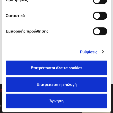
Στατιστικά
Η Εταιρεία
Εμπορικής προώθησης
Sebastian Fitzek
Υπηρεσίες
Playlist
Βοήθεια
Ρυθμίσεις
Επικοινωνία
Ακολουθήστε μας
Επιτρέπονται όλα τα cookies
Στέφανος Ξενάκης
Επιτρέπεται η επιλογή
Το λεξικό της ζωής σου
Άρνηση
Created by
Powered by
Copyright © 2026
dioptra.gr
Φίλτρα