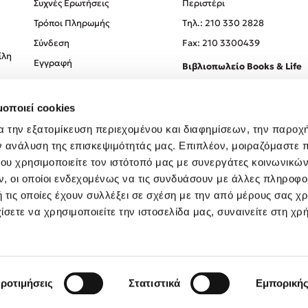
Συχνές Ερωτήσεις
Περιστέρι
Τρόποι Πληρωμής
Tηλ.: 210 330 2828
Σύνδεση
Fax: 210 3300439
ίλη
Εγγραφή
Βιβλιοπωλείο Books & Life
Σόλωνος 93-95, 106 78, Αθήν
μοποιεί cookies
Τηλ.:
210 330 0774
α την εξατομίκευση περιεχομένου και διαφημίσεων, την παροχ
ν ανάλυση της επισκεψιμότητάς μας. Επιπλέον, μοιραζόμαστε 
ου χρησιμοποιείτε τον ιστότοπό μας με συνεργάτες κοινωνικώ
, οι οποίοι ενδεχομένως να τις συνδυάσουν με άλλες πληροφο
 τις οποίες έχουν συλλέξει σε σχέση με την από μέρους σας χ
ίσετε να χρησιμοποιείτε την ιστοσελίδα μας, συναινείτε στη χρ
Created by
Powered by
Copyright © 2026
dioptra.gr
ροτιμήσεις
Στατιστικά
Εμπορική