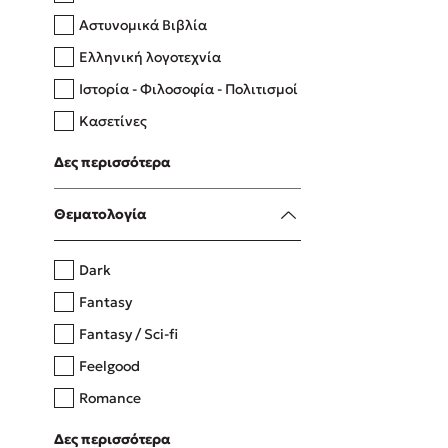
Αστυνομικά Βιβλία
Ελληνική λογοτεχνία
Δανάη Δεληγεώργη
Ιστορία - Φιλοσοφία - Πολιτισμοί
Πάνω, κάτω, μπροστά, πίσω
Κασετίνες
Λευκώματα - Έγχρωμοι οδηγοί
Δες περισσότερα
Μαγειρική
Mel Robbins
Θεματολογία
Η μέθοδος Αφήστε τους
Dark
Fantasy
Fantasy / Sci-fi
Feelgood
Romance
Upmarket
Δες περισσότερα