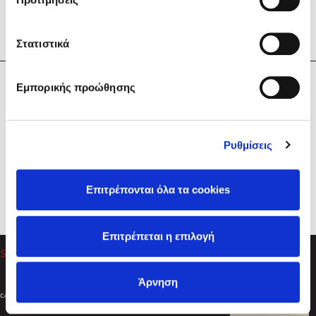
Στατιστικά
Η Εταιρεία
Εμπορικής προώθησης
Sebastian Fitzek
Υπηρεσίες
Playlist
Βοήθεια
Ρυθμίσεις
Επικοινωνία
Ακολουθήστε μας
Επιτρέπονται όλα τα cookies
Στέφανος Ξενάκης
Επιτρέπεται η επιλογή
Το λεξικό της ζωής σου
Άρνηση
Created by
Powered by
Copyright © 2026
dioptra.gr
Φίλτρα