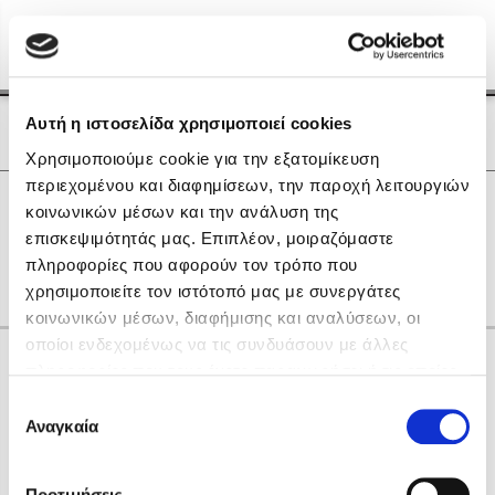
Menu
(0)
Κλείσιμο
Αρχική
|
Οι Συγγραφείς μας
Αυτή η ιστοσελίδα χρησιμοποιεί cookies
Οι Συγγραφείς μας
Χρησιμοποιούμε cookie για την εξατομίκευση
περιεχομένου και διαφημίσεων, την παροχή λειτουργιών
Δημοφιλή Βιβλία
0
Αποτελέσματα
κοινωνικών μέσων και την ανάλυση της
Lidia Branković
επισκεψιμότητάς μας. Επιπλέον, μοιραζόμαστε
C
F
K
Z
Δ
Η
Χ
πληροφορίες που αφορούν τον τρόπο που
Το ξενοδοχείο των συναισθημάτων
χρησιμοποιείτε τον ιστότοπό μας με συνεργάτες
κοινωνικών μέσων, διαφήμισης και αναλύσεων, οι
οποίοι ενδεχομένως να τις συνδυάσουν με άλλες
Κάνε δώρα στους αγαπημένους σου
πληροφορίες που τους έχετε παραχωρήσει ή τις οποίες
έχουν συλλέξει σε σχέση με την από μέρους σας χρήση
Επιλογή
των υπηρεσιών τους. Αν συνεχίσετε να χρησιμοποιείτε
Αναγκαία
Χάρης Πολίτης
συγκατάθεσης
την ιστοσελίδα μας, συναινείτε στη χρήση των cookies
Καθρέφτης
μας.
ΔΩΡΟΚΑΡΤΑ ΔΙΟΠΤΡΑ
Προτιμήσεις