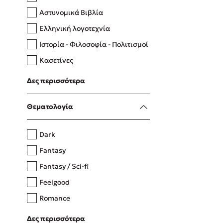
Αστυνομικά Βιβλία
Ελληνική λογοτεχνία
Δανάη Δεληγεώργη
Ιστορία - Φιλοσοφία - Πολιτισμοί
Πάνω, κάτω, μπροστά, πίσω
Κασετίνες
Λευκώματα - Έγχρωμοι οδηγοί
Δες περισσότερα
Μαγειρική
Mel Robbins
Θεματολογία
Η μέθοδος Αφήστε τους
Dark
Fantasy
Fantasy / Sci-fi
Feelgood
Romance
Upmarket
Δες περισσότερα