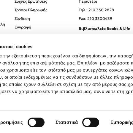
Συχνές Ερωτήσεις
Περιστέρι
Τρόποι Πληρωμής
Tηλ.: 210 330 2828
Σύνδεση
Fax: 210 3300439
ίλη
Εγγραφή
Βιβλιοπωλείο Books & Life
Σόλωνος 93-95, 106 78, Αθήν
μοποιεί cookies
Τηλ.:
210 330 0774
α την εξατομίκευση περιεχομένου και διαφημίσεων, την παροχ
ν ανάλυση της επισκεψιμότητάς μας. Επιπλέον, μοιραζόμαστε 
ου χρησιμοποιείτε τον ιστότοπό μας με συνεργάτες κοινωνικώ
, οι οποίοι ενδεχομένως να τις συνδυάσουν με άλλες πληροφο
 τις οποίες έχουν συλλέξει σε σχέση με την από μέρους σας χ
ίσετε να χρησιμοποιείτε την ιστοσελίδα μας, συναινείτε στη χρ
Created by
Powered by
Copyright © 2026
dioptra.gr
ροτιμήσεις
Στατιστικά
Εμπορική