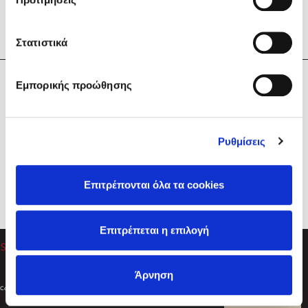
Στατιστικά
Η Εταιρεία
Εμπορικής προώθησης
Sebastian Fitzek
Υπηρεσίες
Playlist
Βοήθεια
Ρυθμίσεις
Επικοινωνία
Ακολουθήστε μας
Επιτρέπονται όλα τα cookies
Στέφανος Ξενάκης
Επιτρέπεται η επιλογή
Το λεξικό της ζωής σου
Άρνηση
Created by
Powered by
Copyright © 2026
dioptra.gr
Φίλτρα