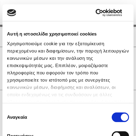
Menu
(0)
Κλείσιμο
Αρχική
|
Οι Συγγραφείς μας
Αυτή η ιστοσελίδα χρησιμοποιεί cookies
Οι Συγγραφείς μας
Χρησιμοποιούμε cookie για την εξατομίκευση
περιεχομένου και διαφημίσεων, την παροχή λειτουργιών
Δημοφιλή Βιβλία
0
Αποτελέσματα
κοινωνικών μέσων και την ανάλυση της
Lidia Branković
επισκεψιμότητάς μας. Επιπλέον, μοιραζόμαστε
C
H
Γ
Η
Θ
Ο
Τ
πληροφορίες που αφορούν τον τρόπο που
Το ξενοδοχείο των συναισθημάτων
χρησιμοποιείτε τον ιστότοπό μας με συνεργάτες
κοινωνικών μέσων, διαφήμισης και αναλύσεων, οι
οποίοι ενδεχομένως να τις συνδυάσουν με άλλες
Κάνε δώρα στους αγαπημένους σου
πληροφορίες που τους έχετε παραχωρήσει ή τις οποίες
έχουν συλλέξει σε σχέση με την από μέρους σας χρήση
Επιλογή
των υπηρεσιών τους. Αν συνεχίσετε να χρησιμοποιείτε
Αναγκαία
Χάρης Πολίτης
συγκατάθεσης
την ιστοσελίδα μας, συναινείτε στη χρήση των cookies
Καθρέφτης
μας.
ΔΩΡΟΚΑΡΤΑ ΔΙΟΠΤΡΑ
Προτιμήσεις