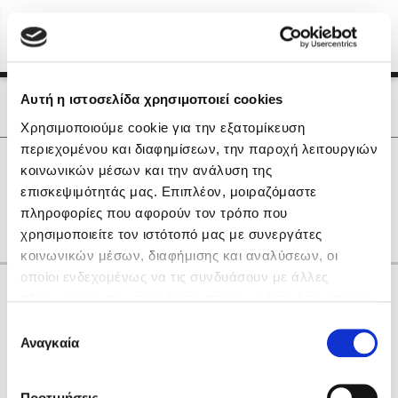
Menu
(0)
Κλείσιμο
Αρχική
|
Οι Συγγραφείς μας
Αυτή η ιστοσελίδα χρησιμοποιεί cookies
Οι Συγγραφείς μας
Χρησιμοποιούμε cookie για την εξατομίκευση
περιεχομένου και διαφημίσεων, την παροχή λειτουργιών
Δημοφιλή Βιβλία
0
Αποτελέσματα
κοινωνικών μέσων και την ανάλυση της
Lidia Branković
επισκεψιμότητάς μας. Επιπλέον, μοιραζόμαστε
C
H
Η
Θ
Λ
Ο
Τ
πληροφορίες που αφορούν τον τρόπο που
Το ξενοδοχείο των συναισθημάτων
χρησιμοποιείτε τον ιστότοπό μας με συνεργάτες
κοινωνικών μέσων, διαφήμισης και αναλύσεων, οι
οποίοι ενδεχομένως να τις συνδυάσουν με άλλες
Κάνε δώρα στους αγαπημένους σου
πληροφορίες που τους έχετε παραχωρήσει ή τις οποίες
έχουν συλλέξει σε σχέση με την από μέρους σας χρήση
Επιλογή
των υπηρεσιών τους. Αν συνεχίσετε να χρησιμοποιείτε
Αναγκαία
Χάρης Πολίτης
συγκατάθεσης
την ιστοσελίδα μας, συναινείτε στη χρήση των cookies
Καθρέφτης
μας.
ΔΩΡΟΚΑΡΤΑ ΔΙΟΠΤΡΑ
Προτιμήσεις