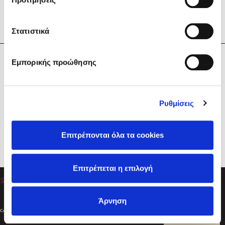
Στατιστικά
Η Εταιρεία
Εμπορικής προώθησης
Sebastian Fitzek
Υπηρεσίες
Playlist
Βοήθεια
Ρυθμίσεις
Επικοινωνία
Ακολουθήστε μας
Επιτρέπονται όλα τα cookies
Στέφανος Ξενάκης
Επιτρέπεται η επιλογή
Το λεξικό της ζωής σου
Άρνηση
Created by
Powered by
Copyright © 2026
dioptra.gr
Φίλτρα