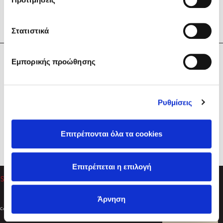
Στατιστικά
Η Εταιρεία
Εμπορικής προώθησης
Sebastian Fitzek
Υπηρεσίες
Playlist
Βοήθεια
Ρυθμίσεις
Επικοινωνία
Ακολουθήστε μας
Επιτρέπονται όλα τα cookies
Στέφανος Ξενάκης
Επιτρέπεται η επιλογή
Το λεξικό της ζωής σου
Άρνηση
Created by
Powered by
Copyright © 2026
dioptra.gr
Φίλτρα