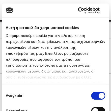
Menu
(0)
Κλείσιμο
Αρχική
|
Οι Συγγραφείς μας
Αυτή η ιστοσελίδα χρησιμοποιεί cookies
Οι Συγγραφείς μας
Χρησιμοποιούμε cookie για την εξατομίκευση
περιεχομένου και διαφημίσεων, την παροχή λειτουργιών
Δημοφιλή Βιβλία
0
Αποτελέσματα
κοινωνικών μέσων και την ανάλυση της
Lidia Branković
επισκεψιμότητάς μας. Επιπλέον, μοιραζόμαστε
C
H
Η
Θ
Λ
Ο
Χ
πληροφορίες που αφορούν τον τρόπο που
Το ξενοδοχείο των συναισθημάτων
χρησιμοποιείτε τον ιστότοπό μας με συνεργάτες
κοινωνικών μέσων, διαφήμισης και αναλύσεων, οι
οποίοι ενδεχομένως να τις συνδυάσουν με άλλες
Κάνε δώρα στους αγαπημένους σου
πληροφορίες που τους έχετε παραχωρήσει ή τις οποίες
έχουν συλλέξει σε σχέση με την από μέρους σας χρήση
Επιλογή
των υπηρεσιών τους. Αν συνεχίσετε να χρησιμοποιείτε
Αναγκαία
Χάρης Πολίτης
συγκατάθεσης
την ιστοσελίδα μας, συναινείτε στη χρήση των cookies
Καθρέφτης
μας.
ΔΩΡΟΚΑΡΤΑ ΔΙΟΠΤΡΑ
Προτιμήσεις