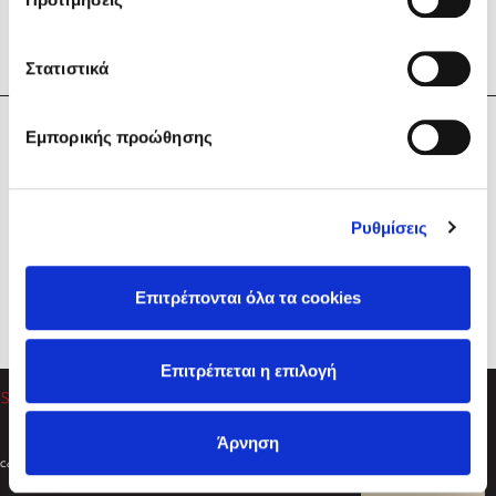
Στατιστικά
Η Εταιρεία
Εμπορικής προώθησης
Sebastian Fitzek
Υπηρεσίες
Playlist
Βοήθεια
Ρυθμίσεις
Επικοινωνία
Ακολουθήστε μας
Επιτρέπονται όλα τα cookies
Στέφανος Ξενάκης
Επιτρέπεται η επιλογή
Το λεξικό της ζωής σου
Άρνηση
Created by
Powered by
Copyright © 2026
dioptra.gr
Φίλτρα