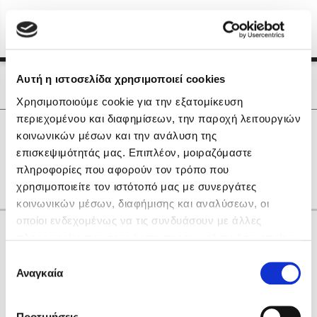
Menu
(0)
Κλείσιμο
Αρχική
|
Οι Συγγραφείς μας
Αυτή η ιστοσελίδα χρησιμοποιεί cookies
Οι Συγγραφείς μας
Χρησιμοποιούμε cookie για την εξατομίκευση
περιεχομένου και διαφημίσεων, την παροχή λειτουργιών
Δημοφιλή Βιβλία
0
Αποτελέσματα
κοινωνικών μέσων και την ανάλυση της
Lidia Branković
επισκεψιμότητάς μας. Επιπλέον, μοιραζόμαστε
C
H
R
Ζ
Ο
Ω
gr
πληροφορίες που αφορούν τον τρόπο που
Το ξενοδοχείο των συναισθημάτων
χρησιμοποιείτε τον ιστότοπό μας με συνεργάτες
κοινωνικών μέσων, διαφήμισης και αναλύσεων, οι
οποίοι ενδεχομένως να τις συνδυάσουν με άλλες
Κάνε δώρα στους αγαπημένους σου
πληροφορίες που τους έχετε παραχωρήσει ή τις οποίες
έχουν συλλέξει σε σχέση με την από μέρους σας χρήση
Επιλογή
των υπηρεσιών τους. Αν συνεχίσετε να χρησιμοποιείτε
Αναγκαία
Χάρης Πολίτης
συγκατάθεσης
την ιστοσελίδα μας, συναινείτε στη χρήση των cookies
Καθρέφτης
μας.
ΔΩΡΟΚΑΡΤΑ ΔΙΟΠΤΡΑ
Προτιμήσεις