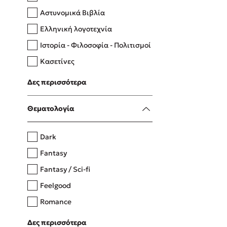
Αστυνομικά Βιβλία
Ελληνική λογοτεχνία
Δανάη Δεληγεώργη
Ιστορία - Φιλοσοφία - Πολιτισμοί
Πάνω, κάτω, μπροστά, πίσω
Κασετίνες
Λευκώματα - Έγχρωμοι οδηγοί
Δες περισσότερα
Μαγειρική
Mel Robbins
Θεματολογία
Η μέθοδος Αφήστε τους
Dark
Fantasy
Fantasy / Sci-fi
Feelgood
Romance
Upmarket
Δες περισσότερα