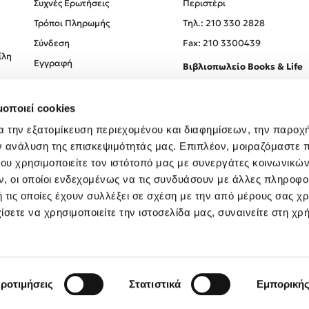
Συχνές Ερωτήσεις
Περιστέρι
Τρόποι Πληρωμής
Tηλ.: 210 330 2828
Σύνδεση
Fax: 210 3300439
ίλη
Εγγραφή
Βιβλιοπωλείο Books & Life
Σόλωνος 93-95, 106 78, Αθήν
μοποιεί cookies
Τηλ.:
210 330 0774
α την εξατομίκευση περιεχομένου και διαφημίσεων, την παροχ
ν ανάλυση της επισκεψιμότητάς μας. Επιπλέον, μοιραζόμαστε 
ου χρησιμοποιείτε τον ιστότοπό μας με συνεργάτες κοινωνικώ
, οι οποίοι ενδεχομένως να τις συνδυάσουν με άλλες πληροφο
 τις οποίες έχουν συλλέξει σε σχέση με την από μέρους σας χ
ίσετε να χρησιμοποιείτε την ιστοσελίδα μας, συναινείτε στη χρ
Created by
Powered by
Copyright © 2026
dioptra.gr
ροτιμήσεις
Στατιστικά
Εμπορική