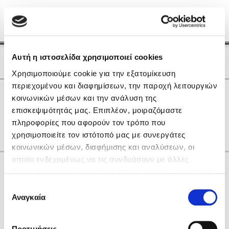
Menu
(0)
Κλείσιμο
Αρχική
|
Οι Συγγραφείς μας
Αυτή η ιστοσελίδα χρησιμοποιεί cookies
Οι Συγγραφείς μας
Χρησιμοποιούμε cookie για την εξατομίκευση
περιεχομένου και διαφημίσεων, την παροχή λειτουργιών
Δημοφιλή Βιβλία
0
Αποτελέσματα
κοινωνικών μέσων και την ανάλυση της
Lidia Branković
επισκεψιμότητάς μας. Επιπλέον, μοιραζόμαστε
C
I
L
Γ
Η
Π
Φ
πληροφορίες που αφορούν τον τρόπο που
Το ξενοδοχείο των συναισθημάτων
χρησιμοποιείτε τον ιστότοπό μας με συνεργάτες
κοινωνικών μέσων, διαφήμισης και αναλύσεων, οι
οποίοι ενδεχομένως να τις συνδυάσουν με άλλες
Κάνε δώρα στους αγαπημένους σου
πληροφορίες που τους έχετε παραχωρήσει ή τις οποίες
έχουν συλλέξει σε σχέση με την από μέρους σας χρήση
Επιλογή
των υπηρεσιών τους. Αν συνεχίσετε να χρησιμοποιείτε
Αναγκαία
Χάρης Πολίτης
συγκατάθεσης
την ιστοσελίδα μας, συναινείτε στη χρήση των cookies
Καθρέφτης
μας.
ΔΩΡΟΚΑΡΤΑ ΔΙΟΠΤΡΑ
Προτιμήσεις