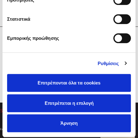
Στατιστικά
Η Εταιρεία
Εμπορικής προώθησης
Sebastian Fitzek
Υπηρεσίες
Playlist
Βοήθεια
Ρυθμίσεις
Επικοινωνία
Ακολουθήστε μας
Επιτρέπονται όλα τα cookies
Στέφανος Ξενάκης
Επιτρέπεται η επιλογή
Το λεξικό της ζωής σου
Άρνηση
Created by
Powered by
Copyright © 2026
dioptra.gr
Φίλτρα