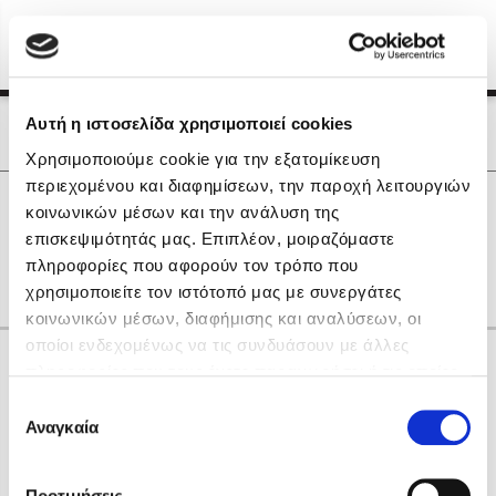
Menu
(0)
Κλείσιμο
Αρχική
|
Οι Συγγραφείς μας
Αυτή η ιστοσελίδα χρησιμοποιεί cookies
Οι Συγγραφείς μας
Χρησιμοποιούμε cookie για την εξατομίκευση
περιεχομένου και διαφημίσεων, την παροχή λειτουργιών
Δημοφιλή Βιβλία
0
Αποτελέσματα
κοινωνικών μέσων και την ανάλυση της
Lidia Branković
επισκεψιμότητάς μας. Επιπλέον, μοιραζόμαστε
C
J
X
Y
Γ
Δ
Η
πληροφορίες που αφορούν τον τρόπο που
Το ξενοδοχείο των συναισθημάτων
χρησιμοποιείτε τον ιστότοπό μας με συνεργάτες
κοινωνικών μέσων, διαφήμισης και αναλύσεων, οι
οποίοι ενδεχομένως να τις συνδυάσουν με άλλες
Κάνε δώρα στους αγαπημένους σου
πληροφορίες που τους έχετε παραχωρήσει ή τις οποίες
έχουν συλλέξει σε σχέση με την από μέρους σας χρήση
Επιλογή
των υπηρεσιών τους. Αν συνεχίσετε να χρησιμοποιείτε
Αναγκαία
Χάρης Πολίτης
συγκατάθεσης
την ιστοσελίδα μας, συναινείτε στη χρήση των cookies
Καθρέφτης
μας.
ΔΩΡΟΚΑΡΤΑ ΔΙΟΠΤΡΑ
Προτιμήσεις