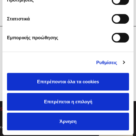
Στατιστικά
Η Εταιρεία
Εμπορικής προώθησης
Sebastian Fitzek
Υπηρεσίες
Playlist
Βοήθεια
Ρυθμίσεις
Επικοινωνία
Ακολουθήστε μας
Επιτρέπονται όλα τα cookies
Στέφανος Ξενάκης
Επιτρέπεται η επιλογή
Το λεξικό της ζωής σου
Άρνηση
Created by
Powered by
Copyright © 2026
dioptra.gr
Φίλτρα