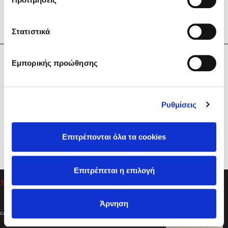
Στατιστικά
Η Εταιρεία
Εμπορικής προώθησης
Sebastian Fitzek
Υπηρεσίες
Playlist
Βοήθεια
Ρυθμίσεις
Επικοινωνία
Ακολουθήστε μας
Επιτρέπονται όλα τα cookies
Στέφανος Ξενάκης
Επιτρέπεται η επιλογή
Το λεξικό της ζωής σου
Άρνηση
Created by
Powered by
Copyright © 2026
dioptra.gr
Φίλτρα