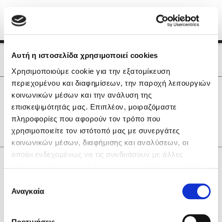
Menu
(0)
Κλείσιμο
Αρχική
|
Οι Συγγραφείς μας
Αυτή η ιστοσελίδα χρησιμοποιεί cookies
Οι Συγγραφείς μας
Χρησιμοποιούμε cookie για την εξατομίκευση
περιεχομένου και διαφημίσεων, την παροχή λειτουργιών
Δημοφιλή Βιβλία
0
Αποτελέσματα
κοινωνικών μέσων και την ανάλυση της
Lidia Branković
επισκεψιμότητάς μας. Επιπλέον, μοιραζόμαστε
C
L
Γ
Η
Ξ
Π
Φ
πληροφορίες που αφορούν τον τρόπο που
Το ξενοδοχείο των συναισθημάτων
χρησιμοποιείτε τον ιστότοπό μας με συνεργάτες
κοινωνικών μέσων, διαφήμισης και αναλύσεων, οι
οποίοι ενδεχομένως να τις συνδυάσουν με άλλες
Κάνε δώρα στους αγαπημένους σου
πληροφορίες που τους έχετε παραχωρήσει ή τις οποίες
έχουν συλλέξει σε σχέση με την από μέρους σας χρήση
Επιλογή
των υπηρεσιών τους. Αν συνεχίσετε να χρησιμοποιείτε
Αναγκαία
Χάρης Πολίτης
συγκατάθεσης
την ιστοσελίδα μας, συναινείτε στη χρήση των cookies
Καθρέφτης
μας.
ΔΩΡΟΚΑΡΤΑ ΔΙΟΠΤΡΑ
Προτιμήσεις