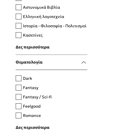
Αστυνομικά Βιβλία
Ελληνική λογοτεχνία
Δανάη Δεληγεώργη
Ιστορία - Φιλοσοφία - Πολιτισμοί
Πάνω, κάτω, μπροστά, πίσω
Κασετίνες
Λευκώματα - Έγχρωμοι οδηγοί
Δες περισσότερα
Μαγειρική
Mel Robbins
Θεματολογία
Η μέθοδος Αφήστε τους
Dark
Fantasy
Fantasy / Sci-fi
Feelgood
Romance
Upmarket
Δες περισσότερα