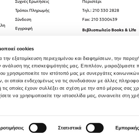
Συχνές Ερωτήσεις
Περιστέρι
Τρόποι Πληρωμής
Tηλ.: 210 330 2828
Σύνδεση
Fax: 210 3300439
ίλη
Εγγραφή
Βιβλιοπωλείο Books & Life
Σόλωνος 93-95, 106 78, Αθήν
μοποιεί cookies
Τηλ.:
210 330 0774
α την εξατομίκευση περιεχομένου και διαφημίσεων, την παροχ
ν ανάλυση της επισκεψιμότητάς μας. Επιπλέον, μοιραζόμαστε 
ου χρησιμοποιείτε τον ιστότοπό μας με συνεργάτες κοινωνικώ
, οι οποίοι ενδεχομένως να τις συνδυάσουν με άλλες πληροφο
 τις οποίες έχουν συλλέξει σε σχέση με την από μέρους σας χ
ίσετε να χρησιμοποιείτε την ιστοσελίδα μας, συναινείτε στη χρ
Created by
Powered by
Copyright © 2026
dioptra.gr
ροτιμήσεις
Στατιστικά
Εμπορική