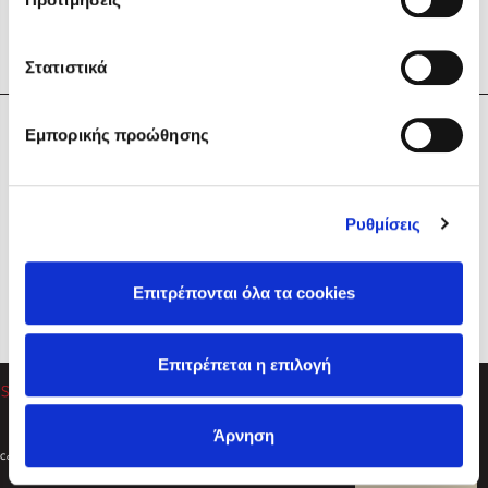
Στατιστικά
Η Εταιρεία
Εμπορικής προώθησης
Sebastian Fitzek
Υπηρεσίες
Playlist
Βοήθεια
Ρυθμίσεις
Επικοινωνία
Ακολουθήστε μας
Επιτρέπονται όλα τα cookies
Στέφανος Ξενάκης
Επιτρέπεται η επιλογή
Το λεξικό της ζωής σου
Άρνηση
Created by
Powered by
Copyright © 2026
dioptra.gr
Φίλτρα