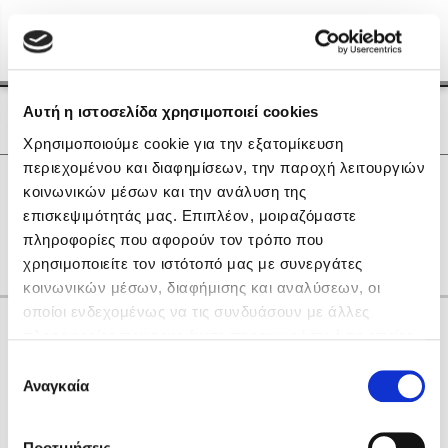
Menu
(0)
Κλείσιμο
Αρχική
|
Οι Συγγραφείς μας
Αυτή η ιστοσελίδα χρησιμοποιεί cookies
Οι Συγγραφείς μας
Χρησιμοποιούμε cookie για την εξατομίκευση
περιεχομένου και διαφημίσεων, την παροχή λειτουργιών
Δημοφιλή Βιβλία
0
Αποτελέσματα
κοινωνικών μέσων και την ανάλυση της
Lidia Branković
επισκεψιμότητάς μας. Επιπλέον, μοιραζόμαστε
C
L
Η
Π
Φ
πληροφορίες που αφορούν τον τρόπο που
Το ξενοδοχείο των συναισθημάτων
χρησιμοποιείτε τον ιστότοπό μας με συνεργάτες
κοινωνικών μέσων, διαφήμισης και αναλύσεων, οι
οποίοι ενδεχομένως να τις συνδυάσουν με άλλες
Κάνε δώρα στους αγαπημένους σου
πληροφορίες που τους έχετε παραχωρήσει ή τις οποίες
έχουν συλλέξει σε σχέση με την από μέρους σας χρήση
Επιλογή
των υπηρεσιών τους. Αν συνεχίσετε να χρησιμοποιείτε
Αναγκαία
Χάρης Πολίτης
συγκατάθεσης
την ιστοσελίδα μας, συναινείτε στη χρήση των cookies
Καθρέφτης
μας.
ΔΩΡΟΚΑΡΤΑ ΔΙΟΠΤΡΑ
Προτιμήσεις