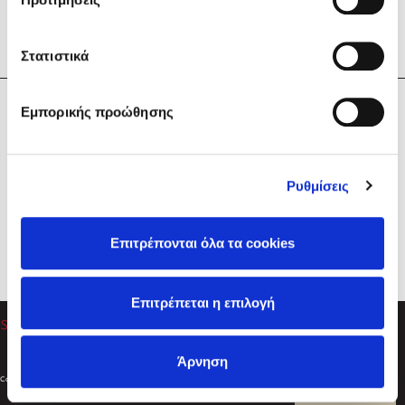
Στατιστικά
Η Εταιρεία
Εμπορικής προώθησης
Sebastian Fitzek
Υπηρεσίες
Playlist
Βοήθεια
Ρυθμίσεις
Επικοινωνία
Ακολουθήστε μας
Επιτρέπονται όλα τα cookies
Στέφανος Ξενάκης
Επιτρέπεται η επιλογή
Το λεξικό της ζωής σου
Άρνηση
Created by
Powered by
Copyright © 2026
dioptra.gr
Φίλτρα