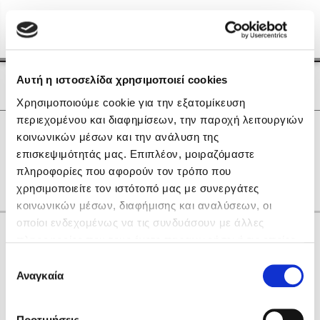
Menu
(0)
Κλείσιμο
Αρχική
|
Οι Συγγραφείς μας
Αυτή η ιστοσελίδα χρησιμοποιεί cookies
Οι Συγγραφείς μας
Χρησιμοποιούμε cookie για την εξατομίκευση
περιεχομένου και διαφημίσεων, την παροχή λειτουργιών
Δημοφιλή Βιβλία
0
Αποτελέσματα
κοινωνικών μέσων και την ανάλυση της
Lidia Branković
επισκεψιμότητάς μας. Επιπλέον, μοιραζόμαστε
C
L
N
Γ
Η
Π
Φ
πληροφορίες που αφορούν τον τρόπο που
Το ξενοδοχείο των συναισθημάτων
χρησιμοποιείτε τον ιστότοπό μας με συνεργάτες
κοινωνικών μέσων, διαφήμισης και αναλύσεων, οι
οποίοι ενδεχομένως να τις συνδυάσουν με άλλες
Κάνε δώρα στους αγαπημένους σου
πληροφορίες που τους έχετε παραχωρήσει ή τις οποίες
έχουν συλλέξει σε σχέση με την από μέρους σας χρήση
Επιλογή
των υπηρεσιών τους. Αν συνεχίσετε να χρησιμοποιείτε
Αναγκαία
Χάρης Πολίτης
συγκατάθεσης
την ιστοσελίδα μας, συναινείτε στη χρήση των cookies
Καθρέφτης
μας.
ΔΩΡΟΚΑΡΤΑ ΔΙΟΠΤΡΑ
Προτιμήσεις