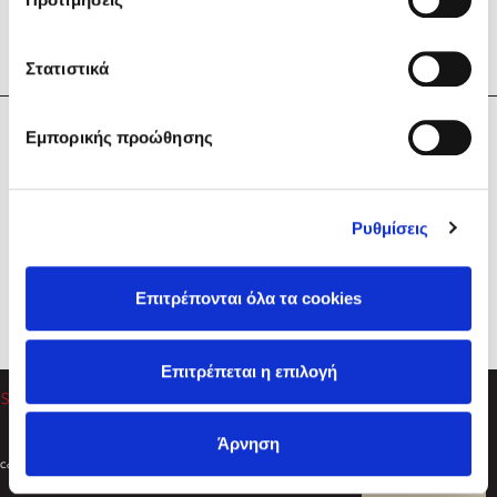
Στατιστικά
Η Εταιρεία
Εμπορικής προώθησης
Sebastian Fitzek
Υπηρεσίες
Playlist
Βοήθεια
Ρυθμίσεις
Επικοινωνία
Ακολουθήστε μας
Επιτρέπονται όλα τα cookies
Στέφανος Ξενάκης
Επιτρέπεται η επιλογή
Το λεξικό της ζωής σου
Άρνηση
Created by
Powered by
Copyright © 2026
dioptra.gr
Φίλτρα