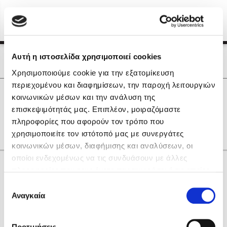
Menu
(0)
Κλείσιμο
Αρχική
|
Οι Συγγραφείς μας
Αυτή η ιστοσελίδα χρησιμοποιεί cookies
Οι Συγγραφείς μας
Χρησιμοποιούμε cookie για την εξατομίκευση
περιεχομένου και διαφημίσεων, την παροχή λειτουργιών
Δημοφιλή Βιβλία
0
Αποτελέσματα
κοινωνικών μέσων και την ανάλυση της
Lidia Branković
επισκεψιμότητάς μας. Επιπλέον, μοιραζόμαστε
D
F
T
Y
Η
Θ
Φ
πληροφορίες που αφορούν τον τρόπο που
Το ξενοδοχείο των συναισθημάτων
χρησιμοποιείτε τον ιστότοπό μας με συνεργάτες
κοινωνικών μέσων, διαφήμισης και αναλύσεων, οι
οποίοι ενδεχομένως να τις συνδυάσουν με άλλες
Κάνε δώρα στους αγαπημένους σου
πληροφορίες που τους έχετε παραχωρήσει ή τις οποίες
έχουν συλλέξει σε σχέση με την από μέρους σας χρήση
Επιλογή
των υπηρεσιών τους. Αν συνεχίσετε να χρησιμοποιείτε
Αναγκαία
Χάρης Πολίτης
συγκατάθεσης
την ιστοσελίδα μας, συναινείτε στη χρήση των cookies
Καθρέφτης
μας.
ΔΩΡΟΚΑΡΤΑ ΔΙΟΠΤΡΑ
Προτιμήσεις