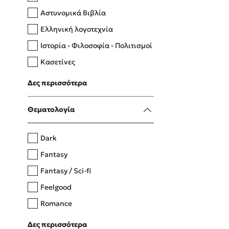
Αστυνομικά Βιβλία
Ελληνική λογοτεχνία
Δανάη Δεληγεώργη
Ιστορία - Φιλοσοφία - Πολιτισμοί
Πάνω, κάτω, μπροστά, πίσω
Κασετίνες
Λευκώματα - Έγχρωμοι οδηγοί
Δες περισσότερα
Μαγειρική
Mel Robbins
Θεματολογία
Η μέθοδος Αφήστε τους
Dark
Fantasy
Fantasy / Sci-fi
Feelgood
Romance
Upmarket
Δες περισσότερα