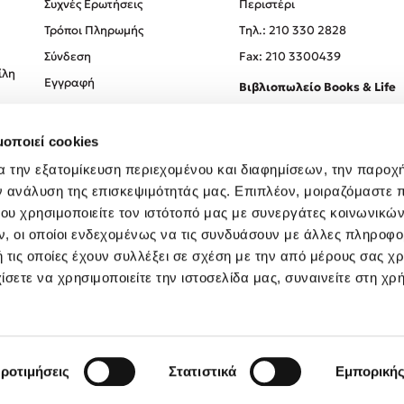
Συχνές Ερωτήσεις
Περιστέρι
Τρόποι Πληρωμής
Tηλ.: 210 330 2828
Σύνδεση
Fax: 210 3300439
ίλη
Εγγραφή
Βιβλιοπωλείο Books & Life
Σόλωνος 93-95, 106 78, Αθήν
μοποιεί cookies
Τηλ.:
210 330 0774
α την εξατομίκευση περιεχομένου και διαφημίσεων, την παροχ
ν ανάλυση της επισκεψιμότητάς μας. Επιπλέον, μοιραζόμαστε 
ου χρησιμοποιείτε τον ιστότοπό μας με συνεργάτες κοινωνικώ
, οι οποίοι ενδεχομένως να τις συνδυάσουν με άλλες πληροφο
 τις οποίες έχουν συλλέξει σε σχέση με την από μέρους σας χ
ίσετε να χρησιμοποιείτε την ιστοσελίδα μας, συναινείτε στη χρ
Created by
Powered by
Copyright © 2026
dioptra.gr
ροτιμήσεις
Στατιστικά
Εμπορική