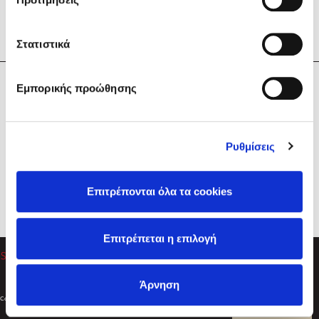
Στατιστικά
Η Εταιρεία
Εμπορικής προώθησης
Sebastian Fitzek
Υπηρεσίες
Playlist
Βοήθεια
Ρυθμίσεις
Επικοινωνία
Ακολουθήστε μας
Επιτρέπονται όλα τα cookies
Στέφανος Ξενάκης
Επιτρέπεται η επιλογή
Το λεξικό της ζωής σου
Άρνηση
Created by
Powered by
Copyright © 2026
dioptra.gr
Φίλτρα