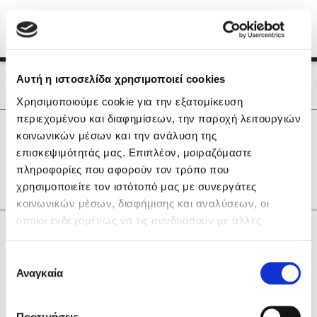
Menu
(0)
Κλείσιμο
Αρχική
|
Οι Συγγραφείς μας
Αυτή η ιστοσελίδα χρησιμοποιεί cookies
Οι Συγγραφείς μας
Χρησιμοποιούμε cookie για την εξατομίκευση
περιεχομένου και διαφημίσεων, την παροχή λειτουργιών
Δημοφιλή Βιβλία
0
Αποτελέσματα
κοινωνικών μέσων και την ανάλυση της
Lidia Branković
επισκεψιμότητάς μας. Επιπλέον, μοιραζόμαστε
D
T
Y
Η
Θ
Φ
πληροφορίες που αφορούν τον τρόπο που
Το ξενοδοχείο των συναισθημάτων
χρησιμοποιείτε τον ιστότοπό μας με συνεργάτες
κοινωνικών μέσων, διαφήμισης και αναλύσεων, οι
οποίοι ενδεχομένως να τις συνδυάσουν με άλλες
Κάνε δώρα στους αγαπημένους σου
πληροφορίες που τους έχετε παραχωρήσει ή τις οποίες
έχουν συλλέξει σε σχέση με την από μέρους σας χρήση
Επιλογή
των υπηρεσιών τους. Αν συνεχίσετε να χρησιμοποιείτε
Αναγκαία
Χάρης Πολίτης
συγκατάθεσης
την ιστοσελίδα μας, συναινείτε στη χρήση των cookies
Καθρέφτης
μας.
ΔΩΡΟΚΑΡΤΑ ΔΙΟΠΤΡΑ
Προτιμήσεις