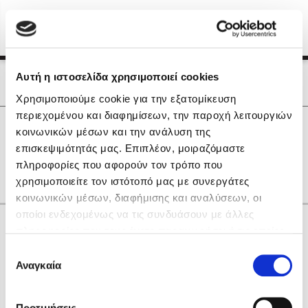
Menu
(0)
Κλείσιμο
Αρχική
|
Οι Συγγραφείς μας
Αυτή η ιστοσελίδα χρησιμοποιεί cookies
Οι Συγγραφείς μας
Χρησιμοποιούμε cookie για την εξατομίκευση
περιεχομένου και διαφημίσεων, την παροχή λειτουργιών
Δημοφιλή Βιβλία
0
Αποτελέσματα
κοινωνικών μέσων και την ανάλυση της
Lidia Branković
επισκεψιμότητάς μας. Επιπλέον, μοιραζόμαστε
D
Y
Η
Θ
Φ
πληροφορίες που αφορούν τον τρόπο που
Το ξενοδοχείο των συναισθημάτων
χρησιμοποιείτε τον ιστότοπό μας με συνεργάτες
κοινωνικών μέσων, διαφήμισης και αναλύσεων, οι
οποίοι ενδεχομένως να τις συνδυάσουν με άλλες
Κάνε δώρα στους αγαπημένους σου
πληροφορίες που τους έχετε παραχωρήσει ή τις οποίες
έχουν συλλέξει σε σχέση με την από μέρους σας χρήση
Επιλογή
των υπηρεσιών τους. Αν συνεχίσετε να χρησιμοποιείτε
Αναγκαία
Χάρης Πολίτης
συγκατάθεσης
την ιστοσελίδα μας, συναινείτε στη χρήση των cookies
Καθρέφτης
μας.
ΔΩΡΟΚΑΡΤΑ ΔΙΟΠΤΡΑ
Προτιμήσεις