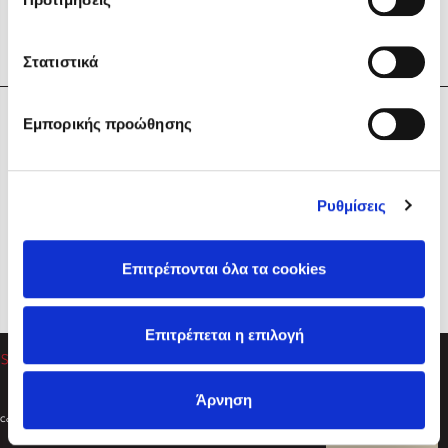
Στατιστικά
Η Εταιρεία
Εμπορικής προώθησης
Sebastian Fitzek
Υπηρεσίες
Playlist
Βοήθεια
Ρυθμίσεις
Επικοινωνία
Ακολουθήστε μας
Επιτρέπονται όλα τα cookies
Στέφανος Ξενάκης
Επιτρέπεται η επιλογή
Το λεξικό της ζωής σου
Άρνηση
Created by
Powered by
Copyright © 2026
dioptra.gr
Φίλτρα