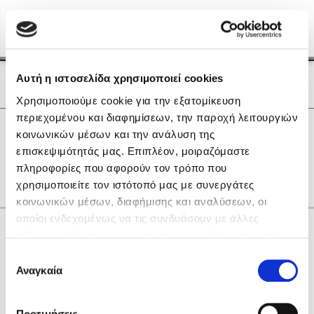
Menu
(0)
Κλείσιμο
Αρχική
|
Οι Συγγραφείς μας
Αυτή η ιστοσελίδα χρησιμοποιεί cookies
Οι Συγγραφείς μας
Χρησιμοποιούμε cookie για την εξατομίκευση
περιεχομένου και διαφημίσεων, την παροχή λειτουργιών
Δημοφιλή Βιβλία
0
Αποτελέσματα
κοινωνικών μέσων και την ανάλυση της
Lidia Branković
επισκεψιμότητάς μας. Επιπλέον, μοιραζόμαστε
E
H
Ο
Ω
πληροφορίες που αφορούν τον τρόπο που
Το ξενοδοχείο των συναισθημάτων
χρησιμοποιείτε τον ιστότοπό μας με συνεργάτες
κοινωνικών μέσων, διαφήμισης και αναλύσεων, οι
οποίοι ενδεχομένως να τις συνδυάσουν με άλλες
Κάνε δώρα στους αγαπημένους σου
πληροφορίες που τους έχετε παραχωρήσει ή τις οποίες
έχουν συλλέξει σε σχέση με την από μέρους σας χρήση
Επιλογή
των υπηρεσιών τους. Αν συνεχίσετε να χρησιμοποιείτε
Αναγκαία
Χάρης Πολίτης
συγκατάθεσης
την ιστοσελίδα μας, συναινείτε στη χρήση των cookies
Καθρέφτης
μας.
ΔΩΡΟΚΑΡΤΑ ΔΙΟΠΤΡΑ
Προτιμήσεις