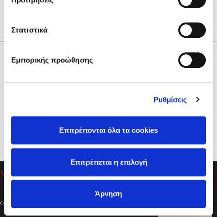
Στατιστικά
Η Εταιρεία
Εμπορικής προώθησης
Sebastian Fitzek
Υπηρεσίες
Playlist
Βοήθεια
Ρυθμίσεις
Επικοινωνία
Ακολουθήστε μας
Επιτρέπονται όλα τα cookies
Στέφανος Ξενάκης
Επιτρέπεται η επιλογή
Το λεξικό της ζωής σου
Άρνηση
Created by
Powered by
Copyright © 2026
dioptra.gr
Φίλτρα