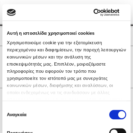
Menu
(0)
Κλείσιμο
Αρχική
|
Οι Συγγραφείς μας
Αυτή η ιστοσελίδα χρησιμοποιεί cookies
Οι Συγγραφείς μας
Χρησιμοποιούμε cookie για την εξατομίκευση
περιεχομένου και διαφημίσεων, την παροχή λειτουργιών
Δημοφιλή Βιβλία
0
Αποτελέσματα
κοινωνικών μέσων και την ανάλυση της
Lidia Branković
επισκεψιμότητάς μας. Επιπλέον, μοιραζόμαστε
E
H
M
Ο
Ω
πληροφορίες που αφορούν τον τρόπο που
Το ξενοδοχείο των συναισθημάτων
χρησιμοποιείτε τον ιστότοπό μας με συνεργάτες
κοινωνικών μέσων, διαφήμισης και αναλύσεων, οι
οποίοι ενδεχομένως να τις συνδυάσουν με άλλες
Κάνε δώρα στους αγαπημένους σου
πληροφορίες που τους έχετε παραχωρήσει ή τις οποίες
έχουν συλλέξει σε σχέση με την από μέρους σας χρήση
Επιλογή
των υπηρεσιών τους. Αν συνεχίσετε να χρησιμοποιείτε
Αναγκαία
Χάρης Πολίτης
συγκατάθεσης
την ιστοσελίδα μας, συναινείτε στη χρήση των cookies
Καθρέφτης
μας.
ΔΩΡΟΚΑΡΤΑ ΔΙΟΠΤΡΑ
Προτιμήσεις