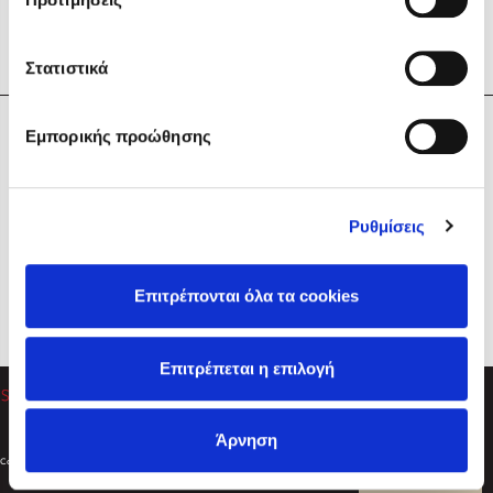
Στατιστικά
Η Εταιρεία
Εμπορικής προώθησης
Sebastian Fitzek
Υπηρεσίες
Playlist
Βοήθεια
Ρυθμίσεις
Επικοινωνία
Ακολουθήστε μας
Επιτρέπονται όλα τα cookies
Στέφανος Ξενάκης
Επιτρέπεται η επιλογή
Το λεξικό της ζωής σου
Άρνηση
Created by
Powered by
Copyright © 2026
dioptra.gr
Φίλτρα