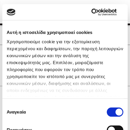
Menu
(0)
Κλείσιμο
Αρχική
|
Οι Συγγραφείς μας
Αυτή η ιστοσελίδα χρησιμοποιεί cookies
Οι Συγγραφείς μας
Χρησιμοποιούμε cookie για την εξατομίκευση
περιεχομένου και διαφημίσεων, την παροχή λειτουργιών
Δημοφιλή Βιβλία
0
Αποτελέσματα
κοινωνικών μέσων και την ανάλυση της
Lidia Branković
επισκεψιμότητάς μας. Επιπλέον, μοιραζόμαστε
E
H
U
Ο
Ω
πληροφορίες που αφορούν τον τρόπο που
Το ξενοδοχείο των συναισθημάτων
χρησιμοποιείτε τον ιστότοπό μας με συνεργάτες
κοινωνικών μέσων, διαφήμισης και αναλύσεων, οι
οποίοι ενδεχομένως να τις συνδυάσουν με άλλες
Κάνε δώρα στους αγαπημένους σου
πληροφορίες που τους έχετε παραχωρήσει ή τις οποίες
έχουν συλλέξει σε σχέση με την από μέρους σας χρήση
Επιλογή
των υπηρεσιών τους. Αν συνεχίσετε να χρησιμοποιείτε
Αναγκαία
Χάρης Πολίτης
συγκατάθεσης
την ιστοσελίδα μας, συναινείτε στη χρήση των cookies
Καθρέφτης
μας.
ΔΩΡΟΚΑΡΤΑ ΔΙΟΠΤΡΑ
Προτιμήσεις