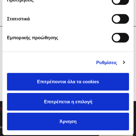
Στατιστικά
Η Εταιρεία
Εμπορικής προώθησης
Sebastian Fitzek
Υπηρεσίες
Playlist
Βοήθεια
Ρυθμίσεις
Επικοινωνία
Ακολουθήστε μας
Επιτρέπονται όλα τα cookies
Στέφανος Ξενάκης
Επιτρέπεται η επιλογή
Το λεξικό της ζωής σου
Άρνηση
Created by
Powered by
Copyright © 2026
dioptra.gr
Φίλτρα