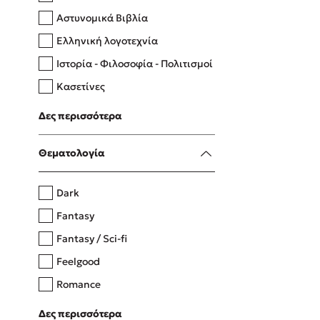
Αστυνομικά Βιβλία
Ελληνική λογοτεχνία
Δανάη Δεληγεώργη
Ιστορία - Φιλοσοφία - Πολιτισμοί
Πάνω, κάτω, μπροστά, πίσω
Κασετίνες
Λευκώματα - Έγχρωμοι οδηγοί
Δες περισσότερα
Μαγειρική
Mel Robbins
Θεματολογία
Η μέθοδος Αφήστε τους
Dark
Fantasy
Fantasy / Sci-fi
Feelgood
Romance
Upmarket
Δες περισσότερα