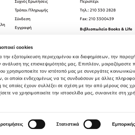
Συχνές Ερωτήσεις
Περιστέρι
Τρόποι Πληρωμής
Tηλ.: 210 330 2828
Σύνδεση
Fax: 210 3300439
ίλη
Εγγραφή
Βιβλιοπωλείο Books & Life
Σόλωνος 93-95, 106 78, Αθήν
μοποιεί cookies
Τηλ.:
210 330 0774
α την εξατομίκευση περιεχομένου και διαφημίσεων, την παροχ
ν ανάλυση της επισκεψιμότητάς μας. Επιπλέον, μοιραζόμαστε 
ου χρησιμοποιείτε τον ιστότοπό μας με συνεργάτες κοινωνικώ
, οι οποίοι ενδεχομένως να τις συνδυάσουν με άλλες πληροφο
 τις οποίες έχουν συλλέξει σε σχέση με την από μέρους σας χ
ίσετε να χρησιμοποιείτε την ιστοσελίδα μας, συναινείτε στη χρ
Created by
Powered by
Copyright © 2026
dioptra.gr
ροτιμήσεις
Στατιστικά
Εμπορική