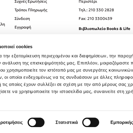
Συχνές Ερωτήσεις
Περιστέρι
Τρόποι Πληρωμής
Tηλ.: 210 330 2828
Σύνδεση
Fax: 210 3300439
ίλη
Εγγραφή
Βιβλιοπωλείο Books & Life
Σόλωνος 93-95, 106 78, Αθήν
μοποιεί cookies
Τηλ.:
210 330 0774
α την εξατομίκευση περιεχομένου και διαφημίσεων, την παροχ
ν ανάλυση της επισκεψιμότητάς μας. Επιπλέον, μοιραζόμαστε 
ου χρησιμοποιείτε τον ιστότοπό μας με συνεργάτες κοινωνικώ
, οι οποίοι ενδεχομένως να τις συνδυάσουν με άλλες πληροφο
 τις οποίες έχουν συλλέξει σε σχέση με την από μέρους σας χ
ίσετε να χρησιμοποιείτε την ιστοσελίδα μας, συναινείτε στη χρ
Created by
Powered by
Copyright © 2026
dioptra.gr
ροτιμήσεις
Στατιστικά
Εμπορική