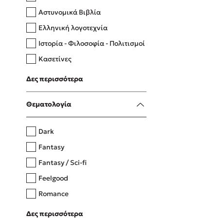
Αστυνομικά Βιβλία
Ελληνική λογοτεχνία
Δανάη Δεληγεώργη
Ιστορία - Φιλοσοφία - Πολιτισμοί
Πάνω, κάτω, μπροστά, πίσω
Κασετίνες
Λευκώματα - Έγχρωμοι οδηγοί
Δες περισσότερα
Μαγειρική
Mel Robbins
Θεματολογία
Η μέθοδος Αφήστε τους
Dark
Fantasy
Fantasy / Sci-fi
Feelgood
Romance
Upmarket
Δες περισσότερα