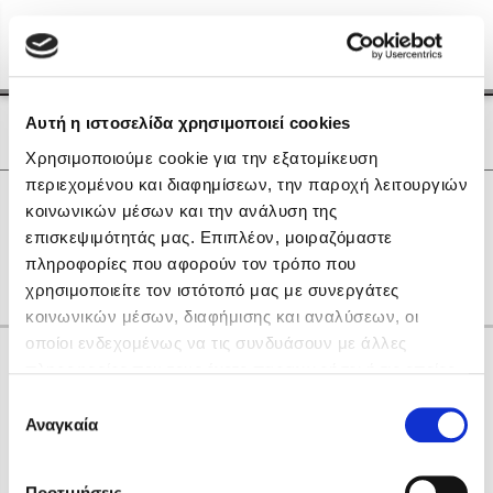
Menu
(0)
Κλείσιμο
Αρχική
|
Οι Συγγραφείς μας
Αυτή η ιστοσελίδα χρησιμοποιεί cookies
Οι Συγγραφείς μας
Χρησιμοποιούμε cookie για την εξατομίκευση
περιεχομένου και διαφημίσεων, την παροχή λειτουργιών
Δημοφιλή Βιβλία
0
Αποτελέσματα
κοινωνικών μέσων και την ανάλυση της
Lidia Branković
επισκεψιμότητάς μας. Επιπλέον, μοιραζόμαστε
F
J
T
Z
Δ
Ζ
Η
πληροφορίες που αφορούν τον τρόπο που
Το ξενοδοχείο των συναισθημάτων
χρησιμοποιείτε τον ιστότοπό μας με συνεργάτες
κοινωνικών μέσων, διαφήμισης και αναλύσεων, οι
οποίοι ενδεχομένως να τις συνδυάσουν με άλλες
Κάνε δώρα στους αγαπημένους σου
πληροφορίες που τους έχετε παραχωρήσει ή τις οποίες
έχουν συλλέξει σε σχέση με την από μέρους σας χρήση
Επιλογή
των υπηρεσιών τους. Αν συνεχίσετε να χρησιμοποιείτε
Αναγκαία
Χάρης Πολίτης
συγκατάθεσης
την ιστοσελίδα μας, συναινείτε στη χρήση των cookies
Καθρέφτης
μας.
ΔΩΡΟΚΑΡΤΑ ΔΙΟΠΤΡΑ
Προτιμήσεις