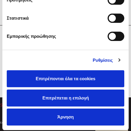
Στατιστικά
Η Εταιρεία
Εμπορικής προώθησης
Sebastian Fitzek
Υπηρεσίες
Playlist
Βοήθεια
Ρυθμίσεις
Επικοινωνία
Ακολουθήστε μας
Επιτρέπονται όλα τα cookies
Στέφανος Ξενάκης
Επιτρέπεται η επιλογή
Το λεξικό της ζωής σου
Άρνηση
Created by
Powered by
Copyright © 2026
dioptra.gr
Φίλτρα