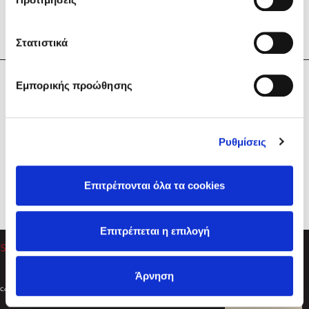
Στατιστικά
Η Εταιρεία
Εμπορικής προώθησης
Sebastian Fitzek
Υπηρεσίες
Playlist
Βοήθεια
Ρυθμίσεις
Επικοινωνία
Ακολουθήστε μας
Επιτρέπονται όλα τα cookies
Στέφανος Ξενάκης
Επιτρέπεται η επιλογή
Το λεξικό της ζωής σου
Άρνηση
Created by
Powered by
Copyright © 2026
dioptra.gr
Φίλτρα