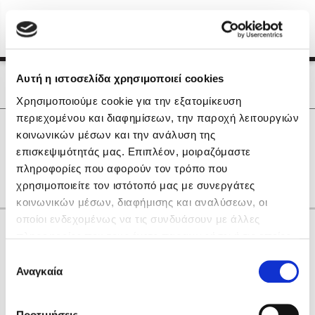
Menu
(0)
Κλείσιμο
Αρχική
|
Οι Συγγραφείς μας
Αυτή η ιστοσελίδα χρησιμοποιεί cookies
Οι Συγγραφείς μας
Χρησιμοποιούμε cookie για την εξατομίκευση
περιεχομένου και διαφημίσεων, την παροχή λειτουργιών
Δημοφιλή Βιβλία
0
Αποτελέσματα
κοινωνικών μέσων και την ανάλυση της
Lidia Branković
επισκεψιμότητάς μας. Επιπλέον, μοιραζόμαστε
F
J
T
Z
Δ
Η
Ν
πληροφορίες που αφορούν τον τρόπο που
Το ξενοδοχείο των συναισθημάτων
χρησιμοποιείτε τον ιστότοπό μας με συνεργάτες
κοινωνικών μέσων, διαφήμισης και αναλύσεων, οι
οποίοι ενδεχομένως να τις συνδυάσουν με άλλες
Κάνε δώρα στους αγαπημένους σου
πληροφορίες που τους έχετε παραχωρήσει ή τις οποίες
έχουν συλλέξει σε σχέση με την από μέρους σας χρήση
Επιλογή
των υπηρεσιών τους. Αν συνεχίσετε να χρησιμοποιείτε
Αναγκαία
Χάρης Πολίτης
συγκατάθεσης
την ιστοσελίδα μας, συναινείτε στη χρήση των cookies
Καθρέφτης
μας.
ΔΩΡΟΚΑΡΤΑ ΔΙΟΠΤΡΑ
Προτιμήσεις