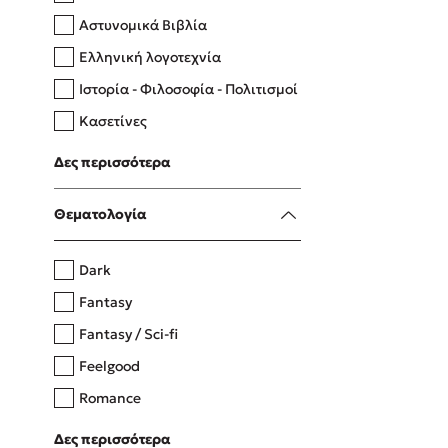
Αστυνομικά Βιβλία
Ελληνική λογοτεχνία
Δανάη Δεληγεώργη
Ιστορία - Φιλοσοφία - Πολιτισμοί
Πάνω, κάτω, μπροστά, πίσω
Κασετίνες
Λευκώματα - Έγχρωμοι οδηγοί
Δες περισσότερα
Μαγειρική
Mel Robbins
Θεματολογία
Η μέθοδος Αφήστε τους
Dark
Fantasy
Fantasy / Sci-fi
Feelgood
Romance
Upmarket
Δες περισσότερα