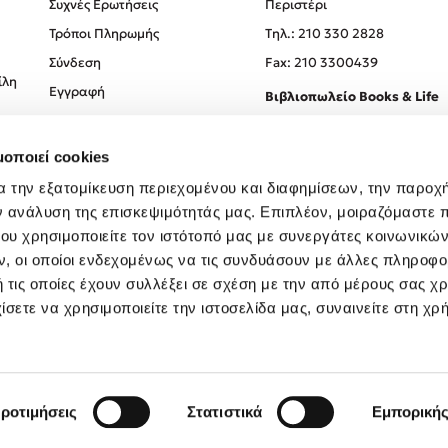
Συχνές Ερωτήσεις
Περιστέρι
Τρόποι Πληρωμής
Tηλ.: 210 330 2828
Σύνδεση
Fax: 210 3300439
ίλη
Εγγραφή
Βιβλιοπωλείο Books & Life
Σόλωνος 93-95, 106 78, Αθήν
μοποιεί cookies
Τηλ.:
210 330 0774
α την εξατομίκευση περιεχομένου και διαφημίσεων, την παροχ
ν ανάλυση της επισκεψιμότητάς μας. Επιπλέον, μοιραζόμαστε 
ου χρησιμοποιείτε τον ιστότοπό μας με συνεργάτες κοινωνικώ
, οι οποίοι ενδεχομένως να τις συνδυάσουν με άλλες πληροφο
 τις οποίες έχουν συλλέξει σε σχέση με την από μέρους σας χ
ίσετε να χρησιμοποιείτε την ιστοσελίδα μας, συναινείτε στη χρ
Created by
Powered by
Copyright © 2026
dioptra.gr
ροτιμήσεις
Στατιστικά
Εμπορική