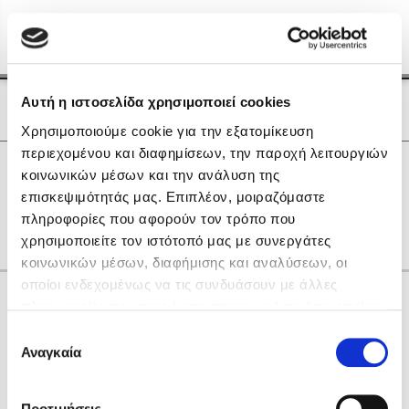
Menu
(0)
Κλείσιμο
Αρχική
|
Οι Συγγραφείς μας
Αυτή η ιστοσελίδα χρησιμοποιεί cookies
Οι Συγγραφείς μας
Χρησιμοποιούμε cookie για την εξατομίκευση
περιεχομένου και διαφημίσεων, την παροχή λειτουργιών
Δημοφιλή Βιβλία
0
Αποτελέσματα
κοινωνικών μέσων και την ανάλυση της
Lidia Branković
επισκεψιμότητάς μας. Επιπλέον, μοιραζόμαστε
F
K
Z
Δ
Η
Χ
πληροφορίες που αφορούν τον τρόπο που
Το ξενοδοχείο των συναισθημάτων
χρησιμοποιείτε τον ιστότοπό μας με συνεργάτες
κοινωνικών μέσων, διαφήμισης και αναλύσεων, οι
οποίοι ενδεχομένως να τις συνδυάσουν με άλλες
Κάνε δώρα στους αγαπημένους σου
πληροφορίες που τους έχετε παραχωρήσει ή τις οποίες
έχουν συλλέξει σε σχέση με την από μέρους σας χρήση
Επιλογή
των υπηρεσιών τους. Αν συνεχίσετε να χρησιμοποιείτε
Αναγκαία
Χάρης Πολίτης
συγκατάθεσης
την ιστοσελίδα μας, συναινείτε στη χρήση των cookies
Καθρέφτης
μας.
ΔΩΡΟΚΑΡΤΑ ΔΙΟΠΤΡΑ
Προτιμήσεις