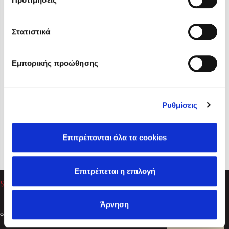
Στατιστικά
Η Εταιρεία
Εμπορικής προώθησης
Sebastian Fitzek
Υπηρεσίες
Playlist
Βοήθεια
Ρυθμίσεις
Επικοινωνία
Ακολουθήστε μας
Επιτρέπονται όλα τα cookies
Στέφανος Ξενάκης
Επιτρέπεται η επιλογή
Το λεξικό της ζωής σου
Άρνηση
Created by
Powered by
Copyright © 2026
dioptra.gr
Φίλτρα