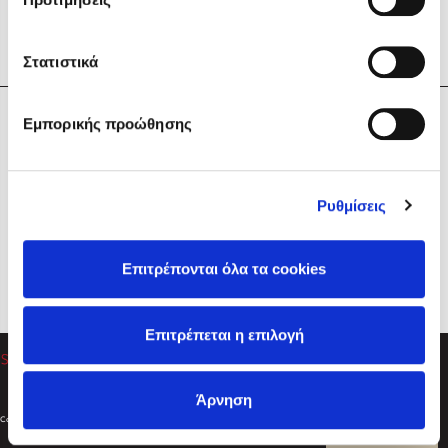
Στατιστικά
Η Εταιρεία
Εμπορικής προώθησης
Sebastian Fitzek
Υπηρεσίες
Playlist
Βοήθεια
Ρυθμίσεις
Επικοινωνία
Ακολουθήστε μας
Επιτρέπονται όλα τα cookies
Στέφανος Ξενάκης
Επιτρέπεται η επιλογή
Το λεξικό της ζωής σου
Άρνηση
Created by
Powered by
Copyright © 2026
dioptra.gr
Φίλτρα