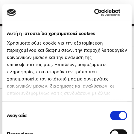
Menu
(0)
Κλείσιμο
Αρχική
|
Οι Συγγραφείς μας
Αυτή η ιστοσελίδα χρησιμοποιεί cookies
Οι Συγγραφείς μας
Χρησιμοποιούμε cookie για την εξατομίκευση
περιεχομένου και διαφημίσεων, την παροχή λειτουργιών
Δημοφιλή Βιβλία
0
Αποτελέσματα
κοινωνικών μέσων και την ανάλυση της
Lidia Branković
επισκεψιμότητάς μας. Επιπλέον, μοιραζόμαστε
F
P
Δ
Θ
Ι
πληροφορίες που αφορούν τον τρόπο που
Το ξενοδοχείο των συναισθημάτων
χρησιμοποιείτε τον ιστότοπό μας με συνεργάτες
κοινωνικών μέσων, διαφήμισης και αναλύσεων, οι
οποίοι ενδεχομένως να τις συνδυάσουν με άλλες
Κάνε δώρα στους αγαπημένους σου
πληροφορίες που τους έχετε παραχωρήσει ή τις οποίες
έχουν συλλέξει σε σχέση με την από μέρους σας χρήση
Επιλογή
των υπηρεσιών τους. Αν συνεχίσετε να χρησιμοποιείτε
Αναγκαία
Χάρης Πολίτης
συγκατάθεσης
την ιστοσελίδα μας, συναινείτε στη χρήση των cookies
Καθρέφτης
μας.
ΔΩΡΟΚΑΡΤΑ ΔΙΟΠΤΡΑ
Προτιμήσεις