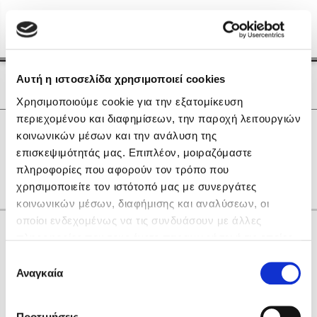
Menu
(0)
Κλείσιμο
Αρχική
|
Οι Συγγραφείς μας
Αυτή η ιστοσελίδα χρησιμοποιεί cookies
Οι Συγγραφείς μας
Χρησιμοποιούμε cookie για την εξατομίκευση
περιεχομένου και διαφημίσεων, την παροχή λειτουργιών
Δημοφιλή Βιβλία
0
Αποτελέσματα
κοινωνικών μέσων και την ανάλυση της
Lidia Branković
επισκεψιμότητάς μας. Επιπλέον, μοιραζόμαστε
F
P
T
Δ
Θ
Ι
Κ
πληροφορίες που αφορούν τον τρόπο που
Το ξενοδοχείο των συναισθημάτων
χρησιμοποιείτε τον ιστότοπό μας με συνεργάτες
κοινωνικών μέσων, διαφήμισης και αναλύσεων, οι
οποίοι ενδεχομένως να τις συνδυάσουν με άλλες
Κάνε δώρα στους αγαπημένους σου
πληροφορίες που τους έχετε παραχωρήσει ή τις οποίες
έχουν συλλέξει σε σχέση με την από μέρους σας χρήση
Επιλογή
των υπηρεσιών τους. Αν συνεχίσετε να χρησιμοποιείτε
Αναγκαία
Χάρης Πολίτης
συγκατάθεσης
την ιστοσελίδα μας, συναινείτε στη χρήση των cookies
Καθρέφτης
μας.
ΔΩΡΟΚΑΡΤΑ ΔΙΟΠΤΡΑ
Προτιμήσεις