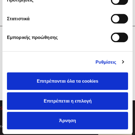
Στατιστικά
Η Εταιρεία
Εμπορικής προώθησης
Sebastian Fitzek
Υπηρεσίες
Playlist
Βοήθεια
Ρυθμίσεις
Επικοινωνία
Ακολουθήστε μας
Επιτρέπονται όλα τα cookies
Στέφανος Ξενάκης
Επιτρέπεται η επιλογή
Το λεξικό της ζωής σου
Άρνηση
Created by
Powered by
Copyright © 2026
dioptra.gr
Φίλτρα