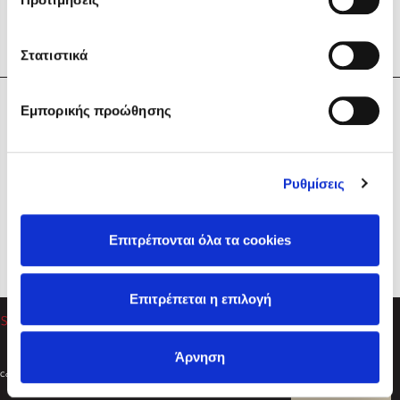
Στατιστικά
Η Εταιρεία
Εμπορικής προώθησης
Sebastian Fitzek
Υπηρεσίες
Playlist
Βοήθεια
Ρυθμίσεις
Επικοινωνία
Ακολουθήστε μας
Επιτρέπονται όλα τα cookies
Στέφανος Ξενάκης
Επιτρέπεται η επιλογή
Το λεξικό της ζωής σου
Άρνηση
Created by
Powered by
Copyright © 2026
dioptra.gr
Φίλτρα