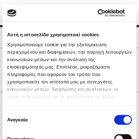
Menu
(0)
Κλείσιμο
Αρχική
|
Οι Συγγραφείς μας
Αυτή η ιστοσελίδα χρησιμοποιεί cookies
Οι Συγγραφείς μας
Χρησιμοποιούμε cookie για την εξατομίκευση
περιεχομένου και διαφημίσεων, την παροχή λειτουργιών
Δημοφιλή Βιβλία
0
Αποτελέσματα
κοινωνικών μέσων και την ανάλυση της
Lidia Branković
επισκεψιμότητάς μας. Επιπλέον, μοιραζόμαστε
F
S
T
Η
Θ
Μ
Φ
πληροφορίες που αφορούν τον τρόπο που
Το ξενοδοχείο των συναισθημάτων
χρησιμοποιείτε τον ιστότοπό μας με συνεργάτες
κοινωνικών μέσων, διαφήμισης και αναλύσεων, οι
οποίοι ενδεχομένως να τις συνδυάσουν με άλλες
Κάνε δώρα στους αγαπημένους σου
πληροφορίες που τους έχετε παραχωρήσει ή τις οποίες
έχουν συλλέξει σε σχέση με την από μέρους σας χρήση
Επιλογή
των υπηρεσιών τους. Αν συνεχίσετε να χρησιμοποιείτε
Αναγκαία
Χάρης Πολίτης
συγκατάθεσης
την ιστοσελίδα μας, συναινείτε στη χρήση των cookies
Καθρέφτης
μας.
ΔΩΡΟΚΑΡΤΑ ΔΙΟΠΤΡΑ
Προτιμήσεις