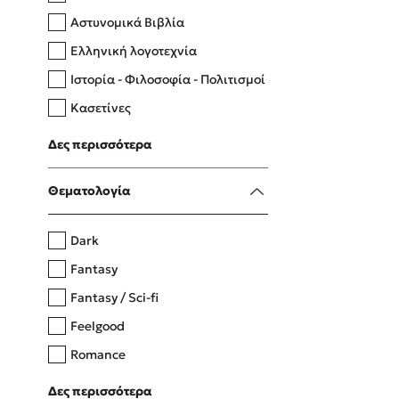
Αστυνομικά Βιβλία
Ελληνική λογοτεχνία
Δανάη Δεληγεώργη
Ιστορία - Φιλοσοφία - Πολιτισμοί
Πάνω, κάτω, μπροστά, πίσω
Κασετίνες
Λευκώματα - Έγχρωμοι οδηγοί
Δες περισσότερα
Μαγειρική
Mel Robbins
Θεματολογία
Η μέθοδος Αφήστε τους
Dark
Fantasy
Fantasy / Sci-fi
Feelgood
Romance
Upmarket
Δες περισσότερα