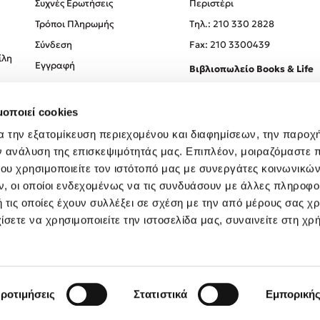
Συχνές Ερωτήσεις
Περιστέρι
Τρόποι Πληρωμής
Tηλ.: 210 330 2828
Σύνδεση
Fax: 210 3300439
ίλη
Εγγραφή
Βιβλιοπωλείο Books & Life
Σόλωνος 93-95, 106 78, Αθήν
μοποιεί cookies
Τηλ.:
210 330 0774
α την εξατομίκευση περιεχομένου και διαφημίσεων, την παροχ
ν ανάλυση της επισκεψιμότητάς μας. Επιπλέον, μοιραζόμαστε 
ου χρησιμοποιείτε τον ιστότοπό μας με συνεργάτες κοινωνικώ
, οι οποίοι ενδεχομένως να τις συνδυάσουν με άλλες πληροφο
 τις οποίες έχουν συλλέξει σε σχέση με την από μέρους σας χ
ίσετε να χρησιμοποιείτε την ιστοσελίδα μας, συναινείτε στη χρ
Created by
Powered by
Copyright © 2026
dioptra.gr
ροτιμήσεις
Στατιστικά
Εμπορική