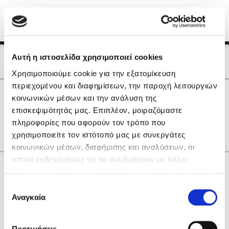
Menu
(0)
Κλείσιμο
Αρχική
|
Οι Συγγραφείς μας
Αυτή η ιστοσελίδα χρησιμοποιεί cookies
Οι Συγγραφείς μας
Χρησιμοποιούμε cookie για την εξατομίκευση
περιεχομένου και διαφημίσεων, την παροχή λειτουργιών
Δημοφιλή Βιβλία
0
Αποτελέσματα
κοινωνικών μέσων και την ανάλυση της
Lidia Branković
επισκεψιμότητάς μας. Επιπλέον, μοιραζόμαστε
F
Y
Γ
Η
Ν
Χ
πληροφορίες που αφορούν τον τρόπο που
Το ξενοδοχείο των συναισθημάτων
χρησιμοποιείτε τον ιστότοπό μας με συνεργάτες
κοινωνικών μέσων, διαφήμισης και αναλύσεων, οι
οποίοι ενδεχομένως να τις συνδυάσουν με άλλες
Κάνε δώρα στους αγαπημένους σου
πληροφορίες που τους έχετε παραχωρήσει ή τις οποίες
έχουν συλλέξει σε σχέση με την από μέρους σας χρήση
Επιλογή
των υπηρεσιών τους. Αν συνεχίσετε να χρησιμοποιείτε
Αναγκαία
Χάρης Πολίτης
συγκατάθεσης
την ιστοσελίδα μας, συναινείτε στη χρήση των cookies
Καθρέφτης
μας.
ΔΩΡΟΚΑΡΤΑ ΔΙΟΠΤΡΑ
Προτιμήσεις