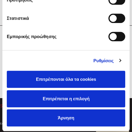
Στατιστικά
Η Εταιρεία
Εμπορικής προώθησης
Sebastian Fitzek
Υπηρεσίες
Playlist
Βοήθεια
Ρυθμίσεις
Επικοινωνία
Ακολουθήστε μας
Επιτρέπονται όλα τα cookies
Στέφανος Ξενάκης
Επιτρέπεται η επιλογή
Το λεξικό της ζωής σου
Άρνηση
Created by
Powered by
Copyright © 2026
dioptra.gr
Φίλτρα