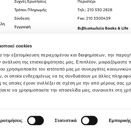
Συχνές Ερωτήσεις
Περιστέρι
Τρόποι Πληρωμής
Tηλ.: 210 330 2828
Σύνδεση
Fax: 210 3300439
ίλη
Εγγραφή
Βιβλιοπωλείο Books & Life
Σόλωνος 93-95, 106 78, Αθήν
μοποιεί cookies
Τηλ.:
210 330 0774
α την εξατομίκευση περιεχομένου και διαφημίσεων, την παροχ
ν ανάλυση της επισκεψιμότητάς μας. Επιπλέον, μοιραζόμαστε 
ου χρησιμοποιείτε τον ιστότοπό μας με συνεργάτες κοινωνικώ
, οι οποίοι ενδεχομένως να τις συνδυάσουν με άλλες πληροφο
 τις οποίες έχουν συλλέξει σε σχέση με την από μέρους σας χ
ίσετε να χρησιμοποιείτε την ιστοσελίδα μας, συναινείτε στη χρ
Created by
Powered by
Copyright © 2026
dioptra.gr
ροτιμήσεις
Στατιστικά
Εμπορική