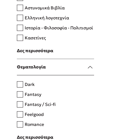
Αστυνομικά Βιβλία
Ελληνική λογοτεχνία
Δανάη Δεληγεώργη
Ιστορία - Φιλοσοφία - Πολιτισμοί
Πάνω, κάτω, μπροστά, πίσω
Κασετίνες
Λευκώματα - Έγχρωμοι οδηγοί
Δες περισσότερα
Μαγειρική
Mel Robbins
Θεματολογία
Η μέθοδος Αφήστε τους
Dark
Fantasy
Fantasy / Sci-fi
Feelgood
Romance
Upmarket
Δες περισσότερα