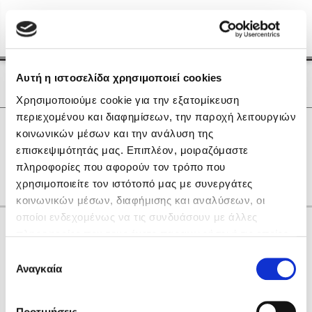
Menu
(0)
Κλείσιμο
Αρχική
|
Οι Συγγραφείς μας
Αυτή η ιστοσελίδα χρησιμοποιεί cookies
Οι Συγγραφείς μας
Χρησιμοποιούμε cookie για την εξατομίκευση
περιεχομένου και διαφημίσεων, την παροχή λειτουργιών
Δημοφιλή Βιβλία
0
Αποτελέσματα
κοινωνικών μέσων και την ανάλυση της
Lidia Branković
επισκεψιμότητάς μας. Επιπλέον, μοιραζόμαστε
H
K
R
Ε
Ο
Ω
gr
πληροφορίες που αφορούν τον τρόπο που
Το ξενοδοχείο των συναισθημάτων
χρησιμοποιείτε τον ιστότοπό μας με συνεργάτες
κοινωνικών μέσων, διαφήμισης και αναλύσεων, οι
οποίοι ενδεχομένως να τις συνδυάσουν με άλλες
Κάνε δώρα στους αγαπημένους σου
πληροφορίες που τους έχετε παραχωρήσει ή τις οποίες
έχουν συλλέξει σε σχέση με την από μέρους σας χρήση
Επιλογή
των υπηρεσιών τους. Αν συνεχίσετε να χρησιμοποιείτε
Αναγκαία
Χάρης Πολίτης
συγκατάθεσης
την ιστοσελίδα μας, συναινείτε στη χρήση των cookies
Καθρέφτης
μας.
ΔΩΡΟΚΑΡΤΑ ΔΙΟΠΤΡΑ
Προτιμήσεις