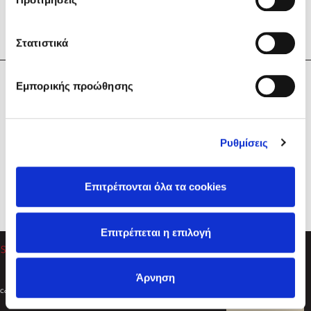
Στατιστικά
Η Εταιρεία
Εμπορικής προώθησης
Sebastian Fitzek
Υπηρεσίες
Playlist
Βοήθεια
Ρυθμίσεις
Επικοινωνία
Ακολουθήστε μας
Επιτρέπονται όλα τα cookies
Στέφανος Ξενάκης
Επιτρέπεται η επιλογή
Το λεξικό της ζωής σου
Άρνηση
Created by
Powered by
Copyright © 2026
dioptra.gr
Φίλτρα