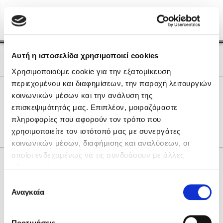
Menu
(0)
Κλείσιμο
Αρχική
|
Οι Συγγραφείς μας
Αυτή η ιστοσελίδα χρησιμοποιεί cookies
Οι Συγγραφείς μας
Χρησιμοποιούμε cookie για την εξατομίκευση
περιεχομένου και διαφημίσεων, την παροχή λειτουργιών
Δημοφιλή Βιβλία
0
Αποτελέσματα
κοινωνικών μέσων και την ανάλυση της
Lidia Branković
επισκεψιμότητάς μας. Επιπλέον, μοιραζόμαστε
H
N
X
Η
Λ
Ο
Ω
πληροφορίες που αφορούν τον τρόπο που
Το ξενοδοχείο των συναισθημάτων
χρησιμοποιείτε τον ιστότοπό μας με συνεργάτες
κοινωνικών μέσων, διαφήμισης και αναλύσεων, οι
οποίοι ενδεχομένως να τις συνδυάσουν με άλλες
Κάνε δώρα στους αγαπημένους σου
πληροφορίες που τους έχετε παραχωρήσει ή τις οποίες
έχουν συλλέξει σε σχέση με την από μέρους σας χρήση
Επιλογή
των υπηρεσιών τους. Αν συνεχίσετε να χρησιμοποιείτε
Αναγκαία
Χάρης Πολίτης
συγκατάθεσης
την ιστοσελίδα μας, συναινείτε στη χρήση των cookies
Καθρέφτης
μας.
ΔΩΡΟΚΑΡΤΑ ΔΙΟΠΤΡΑ
Προτιμήσεις