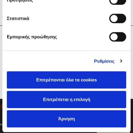
Στατιστικά
Η Εταιρεία
Εμπορικής προώθησης
Sebastian Fitzek
Υπηρεσίες
Playlist
Βοήθεια
Ρυθμίσεις
Επικοινωνία
Ακολουθήστε μας
Επιτρέπονται όλα τα cookies
Στέφανος Ξενάκης
Επιτρέπεται η επιλογή
Το λεξικό της ζωής σου
Άρνηση
Created by
Powered by
Copyright © 2026
dioptra.gr
Φίλτρα