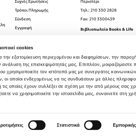
Συχνές Ερωτήσεις
Περιστέρι
Τρόποι Πληρωμής
Tηλ.: 210 330 2828
Σύνδεση
Fax: 210 3300439
ίλη
Εγγραφή
Βιβλιοπωλείο Books & Life
Σόλωνος 93-95, 106 78, Αθήν
μοποιεί cookies
Τηλ.:
210 330 0774
α την εξατομίκευση περιεχομένου και διαφημίσεων, την παροχ
ν ανάλυση της επισκεψιμότητάς μας. Επιπλέον, μοιραζόμαστε 
ου χρησιμοποιείτε τον ιστότοπό μας με συνεργάτες κοινωνικώ
, οι οποίοι ενδεχομένως να τις συνδυάσουν με άλλες πληροφο
 τις οποίες έχουν συλλέξει σε σχέση με την από μέρους σας χ
ίσετε να χρησιμοποιείτε την ιστοσελίδα μας, συναινείτε στη χρ
Created by
Powered by
Copyright © 2026
dioptra.gr
ροτιμήσεις
Στατιστικά
Εμπορική