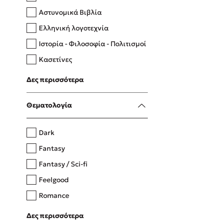
Αστυνομικά Βιβλία
Ελληνική λογοτεχνία
Δανάη Δεληγεώργη
Ιστορία - Φιλοσοφία - Πολιτισμοί
Πάνω, κάτω, μπροστά, πίσω
Κασετίνες
Λευκώματα - Έγχρωμοι οδηγοί
Δες περισσότερα
Μαγειρική
Mel Robbins
Θεματολογία
Η μέθοδος Αφήστε τους
Dark
Fantasy
Fantasy / Sci-fi
Feelgood
Romance
Upmarket
Δες περισσότερα