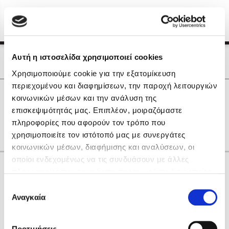
Menu
(0)
Κλείσιμο
Αρχική
|
Οι Συγγραφείς μας
Αυτή η ιστοσελίδα χρησιμοποιεί cookies
Οι Συγγραφείς μας
Χρησιμοποιούμε cookie για την εξατομίκευση
περιεχομένου και διαφημίσεων, την παροχή λειτουργιών
Δημοφιλή Βιβλία
0
Αποτελέσματα
κοινωνικών μέσων και την ανάλυση της
Lidia Branković
επισκεψιμότητάς μας. Επιπλέον, μοιραζόμαστε
H
R
Ο
Φ
Ω
gr
πληροφορίες που αφορούν τον τρόπο που
Το ξενοδοχείο των συναισθημάτων
χρησιμοποιείτε τον ιστότοπό μας με συνεργάτες
κοινωνικών μέσων, διαφήμισης και αναλύσεων, οι
οποίοι ενδεχομένως να τις συνδυάσουν με άλλες
Κάνε δώρα στους αγαπημένους σου
πληροφορίες που τους έχετε παραχωρήσει ή τις οποίες
έχουν συλλέξει σε σχέση με την από μέρους σας χρήση
Επιλογή
των υπηρεσιών τους. Αν συνεχίσετε να χρησιμοποιείτε
Αναγκαία
Χάρης Πολίτης
συγκατάθεσης
την ιστοσελίδα μας, συναινείτε στη χρήση των cookies
Καθρέφτης
μας.
ΔΩΡΟΚΑΡΤΑ ΔΙΟΠΤΡΑ
Προτιμήσεις