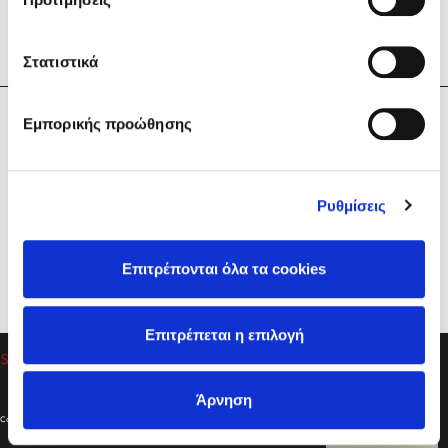
Στατιστικά
Η Εταιρεία
Εμπορικής προώθησης
Sebastian Fitzek
Υπηρεσίες
Playlist
Βοήθεια
Ρυθμίσεις
Επικοινωνία
Ακολουθήστε μας
Επιτρέπονται όλα τα cookies
Στέφανος Ξενάκης
Επιτρέπεται η επιλογή
Το λεξικό της ζωής σου
Άρνηση
Created by
Powered by
Copyright © 2026
dioptra.gr
Φίλτρα