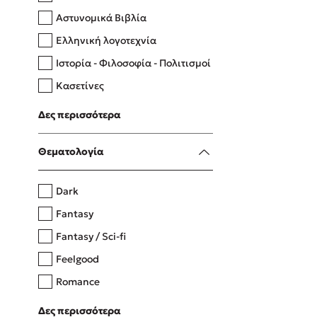
Αστυνομικά Βιβλία
Ελληνική λογοτεχνία
Δανάη Δεληγεώργη
Ιστορία - Φιλοσοφία - Πολιτισμοί
Πάνω, κάτω, μπροστά, πίσω
Κασετίνες
Λευκώματα - Έγχρωμοι οδηγοί
Δες περισσότερα
Μαγειρική
Mel Robbins
Θεματολογία
Η μέθοδος Αφήστε τους
Dark
Fantasy
Fantasy / Sci-fi
Feelgood
Romance
Upmarket
Δες περισσότερα