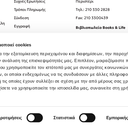
Συχνές Ερωτήσεις
Περιστέρι
Τρόποι Πληρωμής
Tηλ.: 210 330 2828
Σύνδεση
Fax: 210 3300439
ίλη
Εγγραφή
Βιβλιοπωλείο Books & Life
Σόλωνος 93-95, 106 78, Αθήν
μοποιεί cookies
Τηλ.:
210 330 0774
α την εξατομίκευση περιεχομένου και διαφημίσεων, την παροχ
ν ανάλυση της επισκεψιμότητάς μας. Επιπλέον, μοιραζόμαστε 
ου χρησιμοποιείτε τον ιστότοπό μας με συνεργάτες κοινωνικώ
, οι οποίοι ενδεχομένως να τις συνδυάσουν με άλλες πληροφο
 τις οποίες έχουν συλλέξει σε σχέση με την από μέρους σας χ
ίσετε να χρησιμοποιείτε την ιστοσελίδα μας, συναινείτε στη χρ
Created by
Powered by
Copyright © 2026
dioptra.gr
ροτιμήσεις
Στατιστικά
Εμπορική