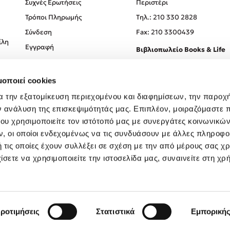
Συχνές Ερωτήσεις
Περιστέρι
Τρόποι Πληρωμής
Tηλ.: 210 330 2828
Σύνδεση
Fax: 210 3300439
ίλη
Εγγραφή
Βιβλιοπωλείο Books & Life
Σόλωνος 93-95, 106 78, Αθήν
μοποιεί cookies
Τηλ.:
210 330 0774
α την εξατομίκευση περιεχομένου και διαφημίσεων, την παροχ
ν ανάλυση της επισκεψιμότητάς μας. Επιπλέον, μοιραζόμαστε 
ου χρησιμοποιείτε τον ιστότοπό μας με συνεργάτες κοινωνικώ
, οι οποίοι ενδεχομένως να τις συνδυάσουν με άλλες πληροφο
 τις οποίες έχουν συλλέξει σε σχέση με την από μέρους σας χ
ίσετε να χρησιμοποιείτε την ιστοσελίδα μας, συναινείτε στη χρ
Created by
Powered by
Copyright © 2026
dioptra.gr
ροτιμήσεις
Στατιστικά
Εμπορική