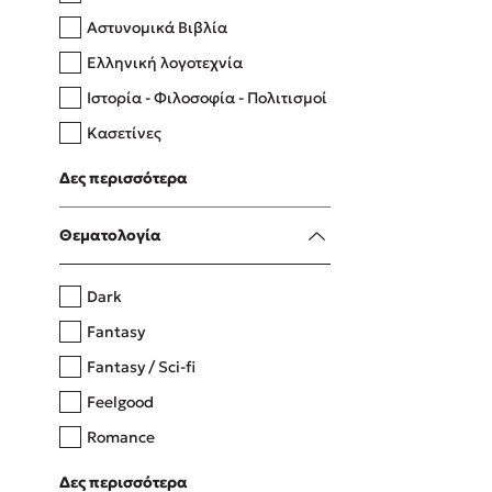
Αστυνομικά Βιβλία
Ελληνική λογοτεχνία
Δανάη Δεληγεώργη
Ιστορία - Φιλοσοφία - Πολιτισμοί
Πάνω, κάτω, μπροστά, πίσω
Κασετίνες
Λευκώματα - Έγχρωμοι οδηγοί
Δες περισσότερα
Μαγειρική
Mel Robbins
Θεματολογία
Η μέθοδος Αφήστε τους
Dark
Fantasy
Fantasy / Sci-fi
Feelgood
Romance
Upmarket
Δες περισσότερα