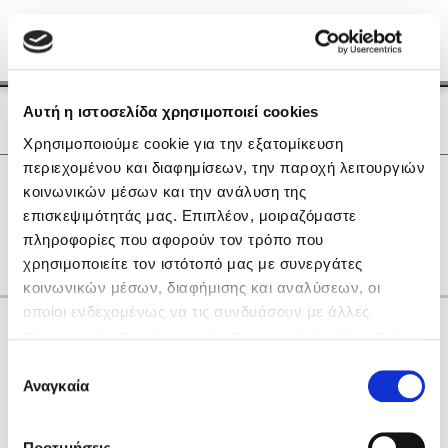
Menu
(0)
Κλείσιμο
Αρχική
|
Οι Συγγραφείς μας
Αυτή η ιστοσελίδα χρησιμοποιεί cookies
Οι Συγγραφείς μας
Χρησιμοποιούμε cookie για την εξατομίκευση
περιεχομένου και διαφημίσεων, την παροχή λειτουργιών
Δημοφιλή Βιβλία
0
Αποτελέσματα
κοινωνικών μέσων και την ανάλυση της
Lidia Branković
επισκεψιμότητάς μας. Επιπλέον, μοιραζόμαστε
R
Η
Θ
Ι
Μ
Ν
Ο
πληροφορίες που αφορούν τον τρόπο που
Το ξενοδοχείο των συναισθημάτων
χρησιμοποιείτε τον ιστότοπό μας με συνεργάτες
κοινωνικών μέσων, διαφήμισης και αναλύσεων, οι
οποίοι ενδεχομένως να τις συνδυάσουν με άλλες
Κάνε δώρα στους αγαπημένους σου
πληροφορίες που τους έχετε παραχωρήσει ή τις οποίες
έχουν συλλέξει σε σχέση με την από μέρους σας χρήση
Επιλογή
των υπηρεσιών τους. Αν συνεχίσετε να χρησιμοποιείτε
Αναγκαία
Χάρης Πολίτης
συγκατάθεσης
την ιστοσελίδα μας, συναινείτε στη χρήση των cookies
Καθρέφτης
μας.
ΔΩΡΟΚΑΡΤΑ ΔΙΟΠΤΡΑ
Προτιμήσεις