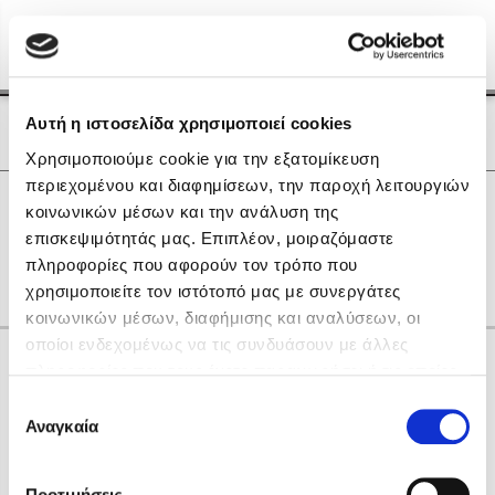
Menu
(0)
Κλείσιμο
Αρχική
|
Οι Συγγραφείς μας
Αυτή η ιστοσελίδα χρησιμοποιεί cookies
Οι Συγγραφείς μας
Χρησιμοποιούμε cookie για την εξατομίκευση
περιεχομένου και διαφημίσεων, την παροχή λειτουργιών
Δημοφιλή Βιβλία
0
Αποτελέσματα
κοινωνικών μέσων και την ανάλυση της
Lidia Branković
επισκεψιμότητάς μας. Επιπλέον, μοιραζόμαστε
R
Y
Δ
Θ
Ι
Ο
Χ
πληροφορίες που αφορούν τον τρόπο που
Το ξενοδοχείο των συναισθημάτων
χρησιμοποιείτε τον ιστότοπό μας με συνεργάτες
κοινωνικών μέσων, διαφήμισης και αναλύσεων, οι
οποίοι ενδεχομένως να τις συνδυάσουν με άλλες
Κάνε δώρα στους αγαπημένους σου
πληροφορίες που τους έχετε παραχωρήσει ή τις οποίες
έχουν συλλέξει σε σχέση με την από μέρους σας χρήση
Επιλογή
των υπηρεσιών τους. Αν συνεχίσετε να χρησιμοποιείτε
Αναγκαία
Χάρης Πολίτης
συγκατάθεσης
την ιστοσελίδα μας, συναινείτε στη χρήση των cookies
Καθρέφτης
μας.
ΔΩΡΟΚΑΡΤΑ ΔΙΟΠΤΡΑ
Προτιμήσεις