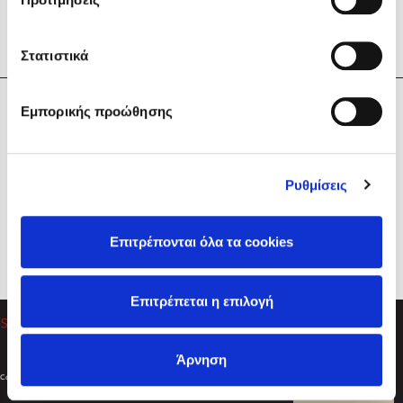
Στατιστικά
Η Εταιρεία
Εμπορικής προώθησης
Sebastian Fitzek
Υπηρεσίες
Playlist
Βοήθεια
Ρυθμίσεις
Επικοινωνία
Ακολουθήστε μας
Επιτρέπονται όλα τα cookies
Στέφανος Ξενάκης
Επιτρέπεται η επιλογή
Το λεξικό της ζωής σου
Άρνηση
Created by
Powered by
Copyright © 2026
dioptra.gr
Φίλτρα