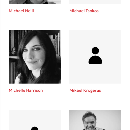
Η μέθοδος Αφήστε τους
Michael Neill
Michael Tsokos
Δημοφιλείς Συγγραφείς
Φυστίκι ΠουΚυλάει
Παύλος Καστανάς
Michelle Harrison
Mikael Krogerus
El Sombrero
Στέφανος Ξενάκης
Sebastian Fitzek
Freida McFadden
Κατρίνα Τσάνταλη