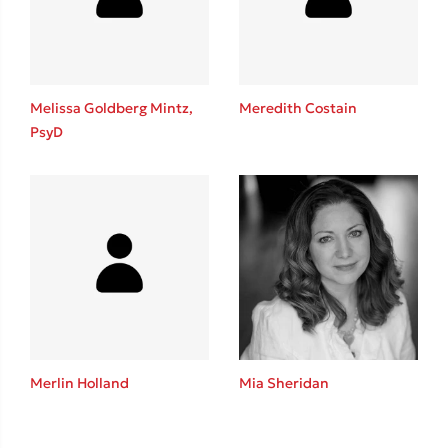
Το λεξικό της ζωής σου
Melissa Goldberg Mintz,
Meredith Costain
PsyD
Κώστας Κρομμύδας
Το λιμάνι μου είσαι εσύ
Merlin Holland
Mia Sheridan
Ιωάννης Γλωσσόπουλος