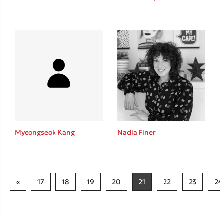
Myeongseok Kang
Nadia Finer
«
17
18
19
20
21
22
23
2