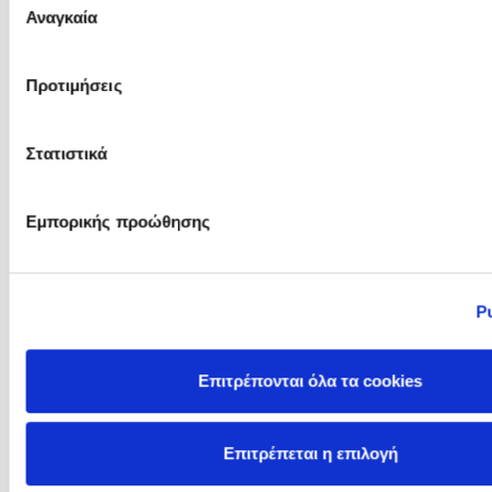
Αναγκαία
συγκατάθεσης
Mirinae Lee
Mitch Albom
Προτιμήσεις
Στατιστικά
Εμπορικής προώθησης
Ρ
Mo Gawdat
Mo Hayder
Επιτρέπονται όλα τα cookies
Επιτρέπεται η επιλογή