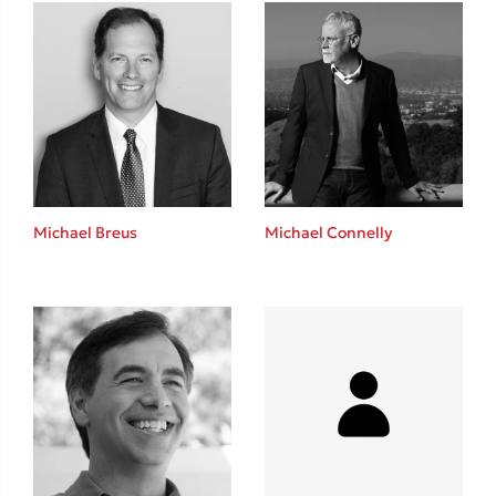
Ένας γίγαντας στο σχολείο
Δανάη Δεληγεώργη
Michael Breus
Michael Connelly
Πάνω, κάτω, μπροστά, πίσω
Mel Robbins