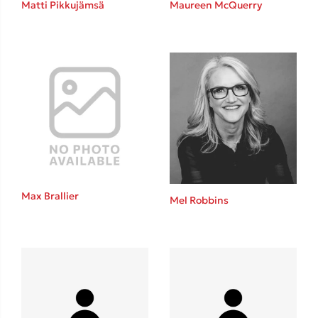
Matti Pikkujämsä
Maureen McQuerry
Καθρέφτης
Sebastian Fitzek
Playlist
Max Brallier
Mel Robbins
Στέφανος Ξενάκης