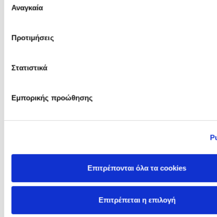
Αναγκαία
συγκατάθεσης
Mirinae Lee
Mitch Albom
Προτιμήσεις
Στατιστικά
Εμπορικής προώθησης
Ρ
Mo Gawdat
Mo Hayder
Επιτρέπονται όλα τα cookies
Επιτρέπεται η επιλογή