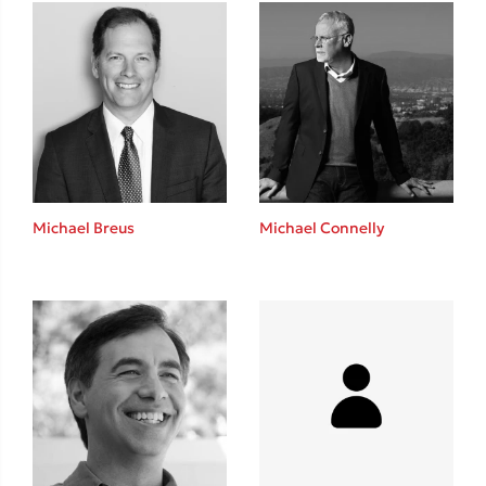
Ένας γίγαντας στο σχολείο
Δανάη Δεληγεώργη
Michael Breus
Michael Connelly
Πάνω, κάτω, μπροστά, πίσω
Mel Robbins