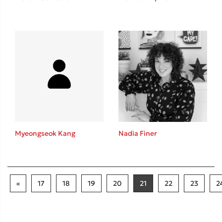
Myeongseok Kang
Nadia Finer
«
17
18
19
20
21
22
23
2