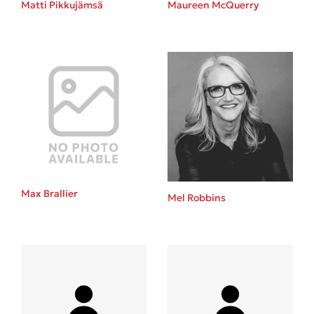
Matti Pikkujämsä
Maureen McQuerry
Καθρέφτης
Sebastian Fitzek
Playlist
Max Brallier
Mel Robbins
Στέφανος Ξενάκης