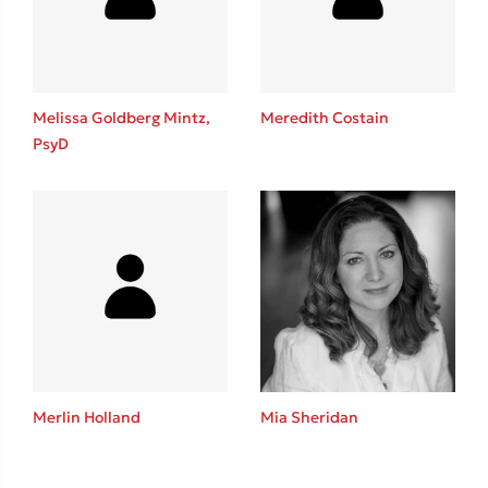
Το λεξικό της ζωής σου
Melissa Goldberg Mintz,
Meredith Costain
PsyD
Κώστας Κρομμύδας
Το λιμάνι μου είσαι εσύ
Merlin Holland
Mia Sheridan
Ιωάννης Γλωσσόπουλος