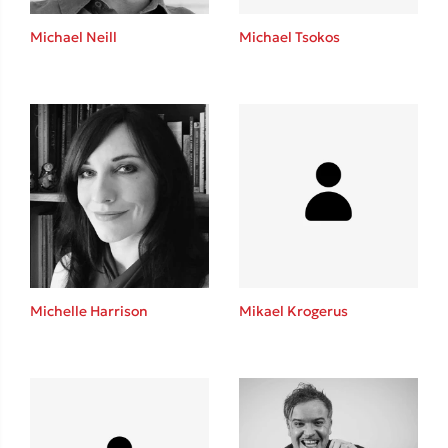
Η μέθοδος Αφήστε τους
Michael Neill
Michael Tsokos
Δημοφιλείς Συγγραφείς
Φυστίκι ΠουΚυλάει
Παύλος Καστανάς
Michelle Harrison
Mikael Krogerus
El Sombrero
Στέφανος Ξενάκης
Sebastian Fitzek
Freida McFadden
Κατρίνα Τσάνταλη