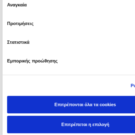
Αναγκαία
συγκατάθεσης
Mo Gawdat
Mo Hayder
Προτιμήσεις
Στατιστικά
Εμπορικής προώθησης
Ρ
Mocculere
Moira Butterfield
Επιτρέπονται όλα τα cookies
Επιτρέπεται η επιλογή