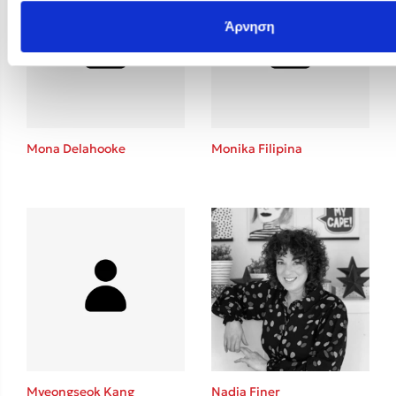
Άρνηση
Mona Delahooke
Monika Filipina
Myeongseok Kang
Nadia Finer