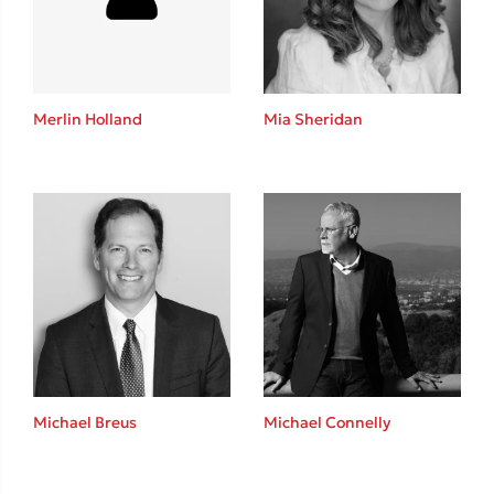
Το λεξικό της ζωής σου
Merlin Holland
Mia Sheridan
Κώστας Κρομμύδας
Το λιμάνι μου είσαι εσύ
Michael Breus
Michael Connelly
Ιωάννης Γλωσσόπουλος