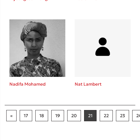
Nadifa Mohamed
Nat Lambert
«
17
18
19
20
21
22
23
2