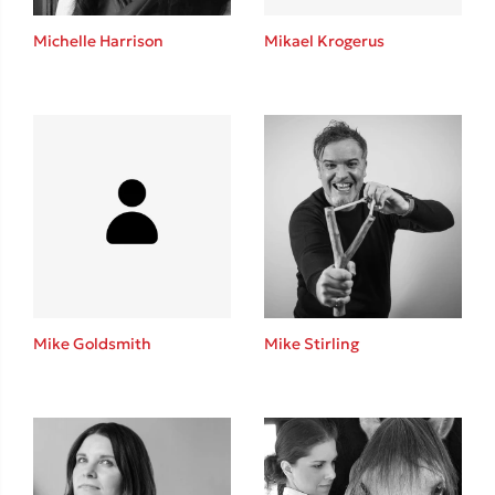
Η μέθοδος Αφήστε τους
Michelle Harrison
Mikael Krogerus
Δημοφιλείς Συγγραφείς
Φυστίκι ΠουΚυλάει
Παύλος Καστανάς
Mike Goldsmith
Mike Stirling
El Sombrero
Στέφανος Ξενάκης
Sebastian Fitzek
Freida McFadden
Κατρίνα Τσάνταλη