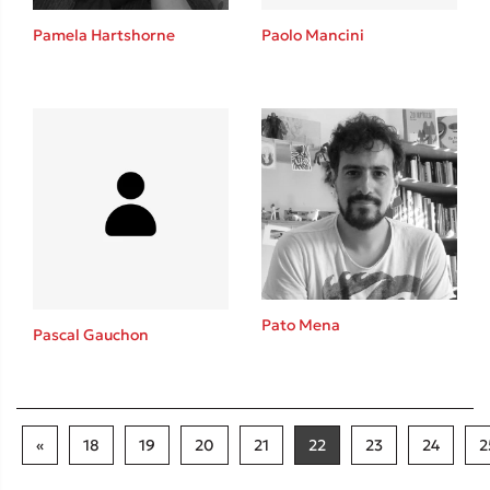
Pamela Hartshorne
Paolo Mancini
Pato Mena
Pascal Gauchon
«
18
19
20
21
22
23
24
2