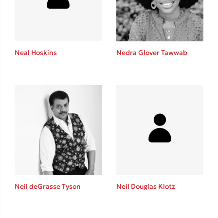
Το λεξικό της ζωής σου
Neal Hoskins
Nedra Glover Tawwab
Κώστας Κρομμύδας
Το λιμάνι μου είσαι εσύ
Neil deGrasse Tyson
Neil Douglas Klotz