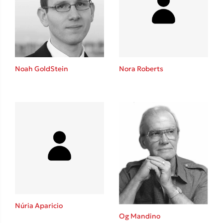
Lucinda Riley
Mimi Matthews
Benzamin Bécue
Rebecca Yarros
Teo Benedetti
Noah GoldStein
Nora Roberts
Τζένη Κουτσοδημητροπούλου
Emily Henry
Ali Hazelwood
Cori Doerrfeld
Pierdomenico Baccalario
Δανάη Ιμπραχήμ
Δημοφιλή Άρθρα
3 βιβλία βασισμένα σε αληθινά γεγονότα!
Núria Aparicio
Τεστ: Ποιο αστυνομικό βιβλίο σου ταιριάζει για το καλοκαίρι;
Og Mandino