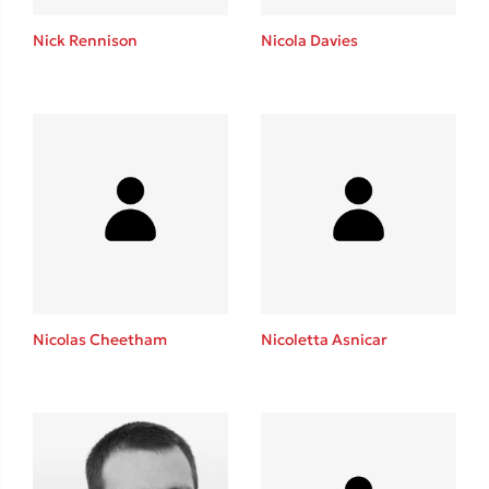
Η μέθοδος Αφήστε τους
Nick Rennison
Nicola Davies
Δημοφιλείς Συγγραφείς
Φυστίκι ΠουΚυλάει
Παύλος Καστανάς
Nicolas Cheetham
Nicoletta Asnicar
El Sombrero
Στέφανος Ξενάκης
Sebastian Fitzek
Freida McFadden
Κατρίνα Τσάνταλη