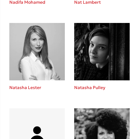
Nadifa Mohamed
Nat Lambert
Καθρέφτης
Sebastian Fitzek
Playlist
Natasha Lester
Natasha Pulley
Στέφανος Ξενάκης