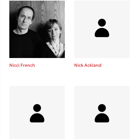
Ιωάννης Γλωσσόπουλος
Ένας γίγαντας στο σχολείο
Δανάη Δεληγεώργη
Nicci French
Nick Ackland
Πάνω, κάτω, μπροστά, πίσω
Mel Robbins