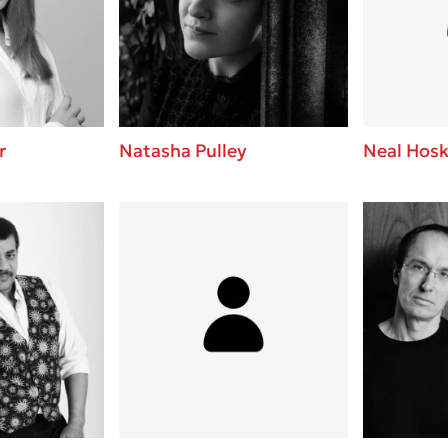
ros
Εύκολη συνταγή για chicken
από τον Άκη Πετρετζίκη!
i
3 βιβλία που μπορείς να δια
οδημητροπούλου
μια μέρα!
Διακοπές με τα παιδιά: Η α
d
παύση σε μετωπική σύγκρου
r
Natasha Pulley
Neal Hosk
δική τους για εκτόνωση
ld
Πάνω, κάτω, μπροστά, πίσω
 Baccalario
τεστ και ανακάλυψε την τάσ
αχήμ