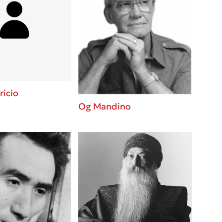
ricio
Og Mandino