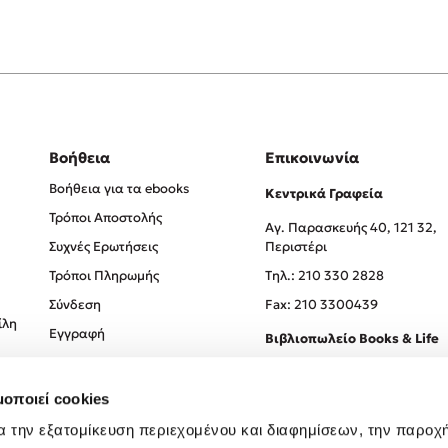
Βοήθεια
Επικοινωνία
Βοήθεια για τα ebooks
Κεντρικά Γραφεία
Τρόποι Αποστολής
Αγ. Παρασκευής 40, 121 32,
Συχνές Ερωτήσεις
Περιστέρι
Τρόποι Πληρωμής
Tηλ.: 210 330 2828
Σύνδεση
Fax: 210 3300439
ίλη
Εγγραφή
Βιβλιοπωλείο Books & Life
Σόλωνος 93-95, 106 78, Αθήν
μοποιεί cookies
Τηλ.:
210 330 0774
α την εξατομίκευση περιεχομένου και διαφημίσεων, την παροχ