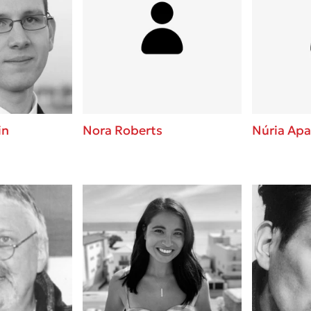
in
Nora Roberts
Núria Apa