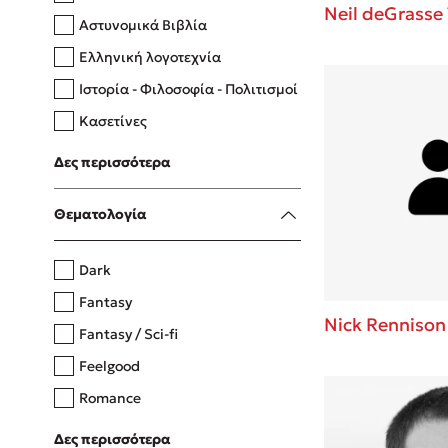
Neil deGrasse
Αστυνομικά Βιβλία
Ελληνική λογοτεχνία
Δανάη Δεληγεώργη
Ιστορία - Φιλοσοφία - Πολιτισμοί
Πάνω, κάτω, μπροστά, πίσω
Κασετίνες
Λευκώματα - Έγχρωμοι οδηγοί
Δες περισσότερα
Μαγειρική
Mel Robbins
Θεματολογία
Η μέθοδος Αφήστε τους
Dark
Fantasy
Nick Rennison
Fantasy / Sci-fi
Feelgood
Romance
Upmarket
Δες περισσότερα