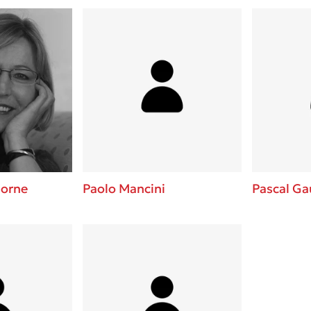
horne
Paolo Mancini
Pascal G