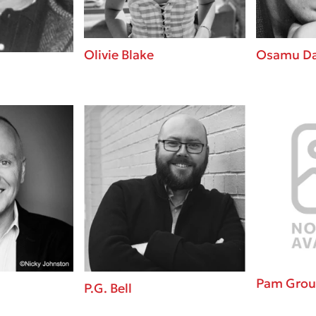
Olivie Blake
Osamu Da
Pam Grou
P.G. Bell