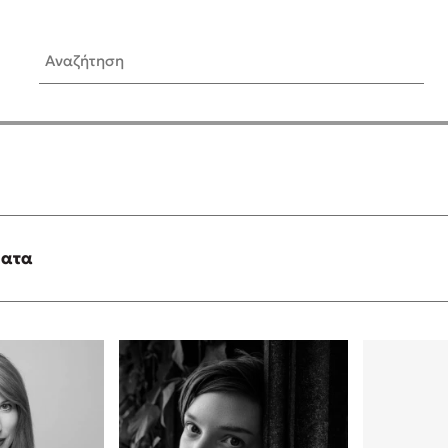
Αναζήτηση
ίς Συγγραφείς
Δημοφιλή Άρθρα
Κυλάει
Τεστ: Ποιο αστυνομικό βιβλ
ταιριάζει για το καλοκαίρι;
τανάς
3 βιβλία βασισμένα σε αλη
γεγονότα!
ματα
νάκης
Ο εθισμός των παιδιών στις
tzek
είναι «το πρόβλημα»
dden
Μια λέξη που συχνά νιώθεις
αγνοείς
νταλη
Τι είναι η νευροποικιλότητα;
y
Δανάη Δεληγεώργη απαντά
ews
Συγχαρητήρια, Πέθανες! Μι
cue
στον Άδη της ελληνικής μυ