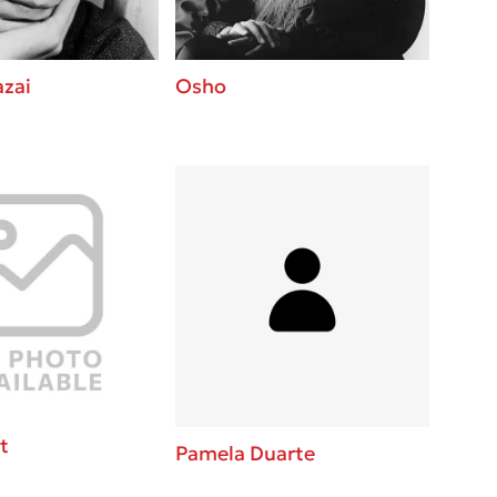
zai
Osho
t
Pamela Duarte