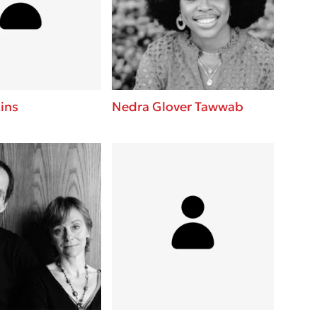
 BBQ pizza
βάσεις σε
νάγκη μας για
ση με τη
ins
Nedra Glover Tawwab
; Κάνε το
η σου!