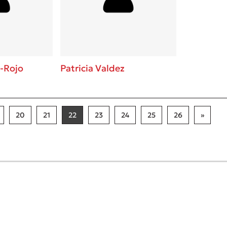
a-Rojo
Patricia Valdez
20
21
22
23
24
25
26
»